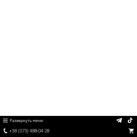
Развернуть меню
+38 (
0
7
3)
4
8
8
-0
4-
2
8