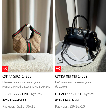
СУМКА GUCCI 14285
СУМКА MIU MIU 14389
Маленькая хлопковая сумка с
Небольшая кожаная сумка с
монограммой и кожаными ручками
брелком
ЦЕНА:
17775 ГРН
Купить
ЦЕНА:
17775 ГРН
Купить
ЕСТЬ В НАЛИЧИИ
ЕСТЬ В НАЛИЧИИ
Размеры: 5x13, 36x18
Размеры: 28х16х10