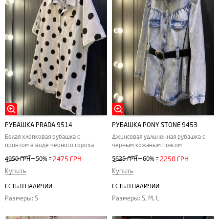
РУБАШКА PRADA 9514
РУБАШКА PONY STONE 9453
Белая хлопковая рубашка с
Джинсовая удлиненная рубашка с
принтом в виде черного гороха
черным кожаным поясом
—
—
4950 ГРН
50%
=
2475 ГРН
5625 ГРН
60%
=
2250 ГРН
Купить
Купить
ЕСТЬ В НАЛИЧИИ
ЕСТЬ В НАЛИЧИИ
Размеры: S
Размеры: S, M, L