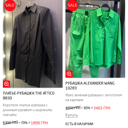
SALE
SALE
РУБАШКА ALEXANDER WANG
10283
ПЛАТЬЕ-РУБАШКА THE ATTICO
Ярко зеленая рубашка с логотипом
8830
на кармане
Короткое платье-рубашка с
—
4950 ГРН
30%
=
3465 ГРН
длинным рукавом и широкими
Купить
плечами
—
6300 ГРН
70%
=
1890 ГРН
ЕСТЬ В НАЛИЧИИ