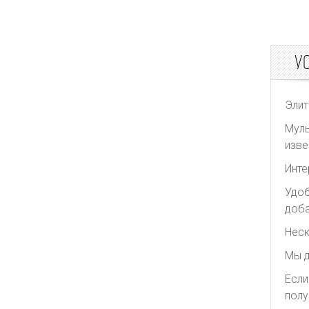
У
Элит
Муль
изве
Инте
Удоб
доба
Неск
Мы д
Если
полу