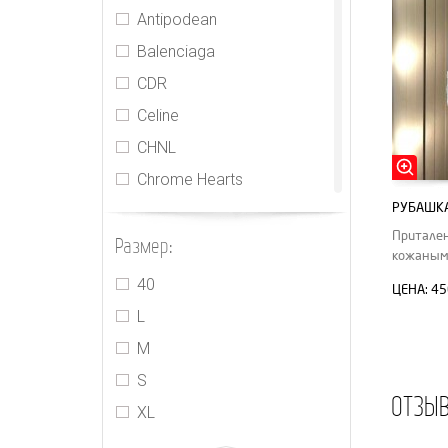
Antipodean
Balenciaga
CDR
Celine
CHNL
Chrome Hearts
РУБАШКА
Gucci
Притален
Размер:
Isabel Marant
кожаным
Jacquemus
40
ЦЕНА:
45
Jasmine
L
Khaite
M
Kimhekim
S
ОТЗЫ
Loewe
XL
Louis Vuitton