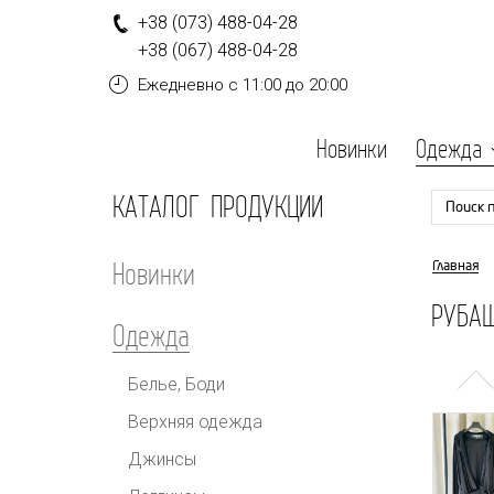
+
3
8
(0
7
3
)
4
8
8-
0
4-
2
8
+
3
8
(0
6
7
)
4
8
8-
0
4-
2
8
Ежедневно
с 11:00 до 20:00
Новинки
Одежда
КАТАЛОГ ПРОДУКЦИИ
Поиск 
Новинки
Главная
РУБА
Одежда
Белье, Боди
Верхняя одежда
Джинсы