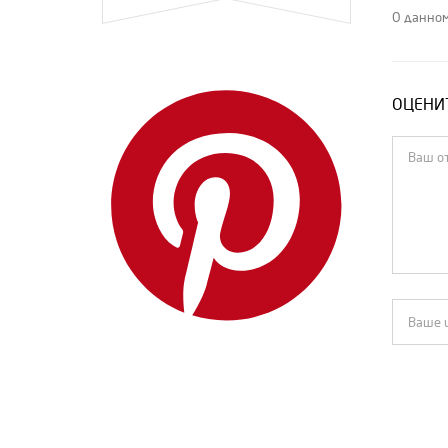
MIU MIU
О данном
MM6 Maison Margiela
Off-White
ОЦЕНИТ
Open YY
Palm Angels
Pony Stone
PRADA
R13
RtA
The Attico
Theory
Vetements
Yves Saint Laurent
Zimmermann