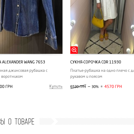
 ALEXANDER WANG 7653
СУКНЯ-СОРОЧКА CDR 11930
ная джинсовая рубашка с
Платье-рубашка на одно плечо с 
 воротником
рукавом и поясом
Купить
00 ГРН
—
4570 ГРН
6530 ГРН
30%
=
ВЫ О ТОВАРЕ