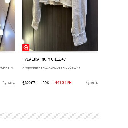
РУБАШКА MIU MIU 11247
длинным
Укороченная джинсовая рубашка
Купить
Купить
—
4410 ГРН
6300 ГРН
30%
=