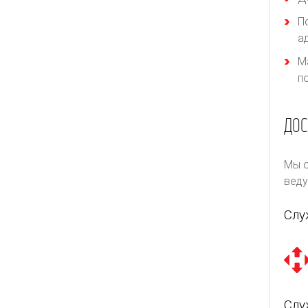
П
а
М
п
ДОС
Мы о
веду
Слу
Слу