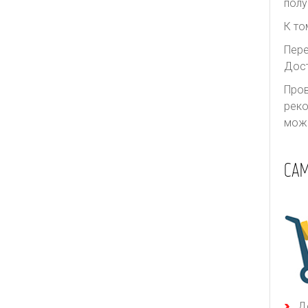
полу
К то
Пере
Дост
Пров
реко
може
СА
Д