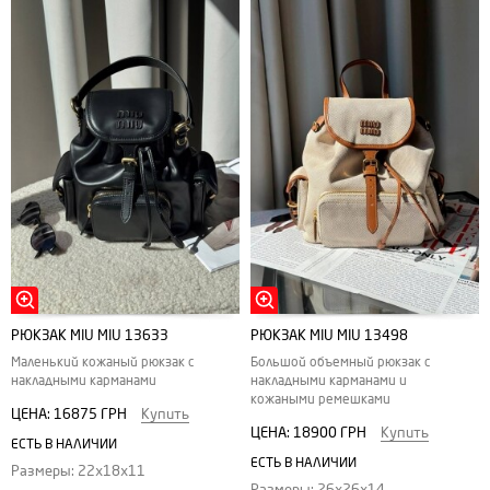
РЮКЗАК MIU MIU 13633
РЮКЗАК MIU MIU 13498
Маленький кожаный рюкзак с
Большой объемный рюкзак с
накладными карманами
накладными карманами и
кожаными ремешками
ЦЕНА:
16875 ГРН
Купить
ЦЕНА:
18900 ГРН
Купить
ЕСТЬ В НАЛИЧИИ
ЕСТЬ В НАЛИЧИИ
Размеры: 22х18х11
Размеры: 26х26х14