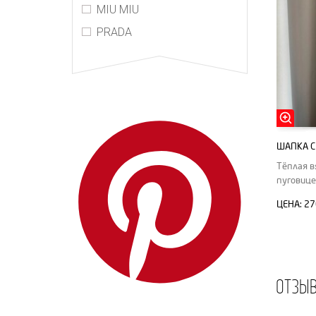
MIU MIU
PRADA
ШАПКА C
Тёплая в
пуговице
ЦЕНА:
27
ОТЗЫ