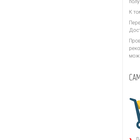
полу
К то
Пере
Дост
Пров
реко
може
СА
Д