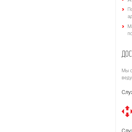
П
а
М
п
ДОС
Мы о
веду
Слу
Слу