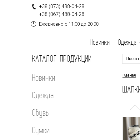
+
3
8
(0
7
3
)
4
8
8-
0
4-
2
8
+
3
8
(0
6
7
)
4
8
8-
0
4-
2
8
Ежедневно
с 11:00 до 20:00
Новинки
Одежда
КАТАЛОГ ПРОДУКЦИИ
Поиск 
Новинки
Главная
ШАПК
Одежда
Обувь
Сумки