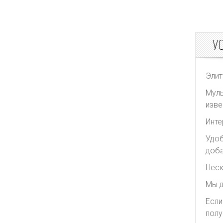
У
Элит
Муль
изве
Инте
Удоб
доба
Неск
Мы д
Если
полу