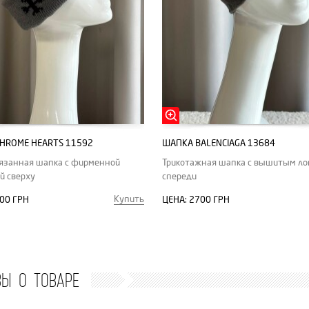
HROME HEARTS 11592
ШАПКА BALENCIAGA 13684
язанная шапка с фирменной
Трикотажная шапка с вышитым ло
й сверху
спереди
Купить
00 ГРН
ЦЕНА:
2700 ГРН
ВЫ О ТОВАРЕ