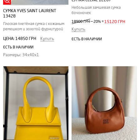
Небольшая замшевая сумка
СУМКА YVES SAINT LAURENT
бочоночек
13428
—
18900 ГРН
20%
=
15120 ГРН
Плоская плетёная сумка с кожаным
ремешком и золотой фурнитурой
Купить
ЦЕНА:
14850 ГРН
Купить
ЕСТЬ В НАЛИЧИИ
ЕСТЬ В НАЛИЧИИ
Размеры: 34х40х1