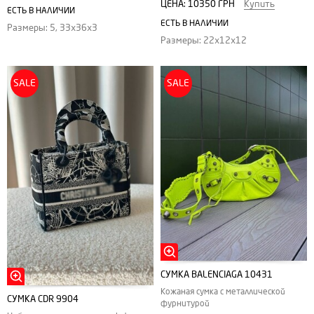
ЦЕНА:
10350 ГРН
Купить
ЕСТЬ В НАЛИЧИИ
ЕСТЬ В НАЛИЧИИ
Размеры: 5, 33х36х3
Размеры: 22х12х12
SALE
SALE
СУМКА BALENCIAGA 10431
Кожаная сумка с металлической
СУМКА CDR 9904
фурнитурой