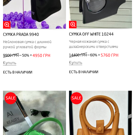
СУМКА ОFF WHITE 10244
СУМКА РRADA 9940
Черная кожаная сумка с
Нейлоновая сумка с длинной
дизайнерскими отверстиями
ручкой угловатой формы
—
—
14400 ГРН
60%
=
5760 ГРН
9900 ГРН
50%
=
4950 ГРН
Купить
Купить
ЕСТЬ В НАЛИЧИИ
ЕСТЬ В НАЛИЧИИ
SALE
SALE