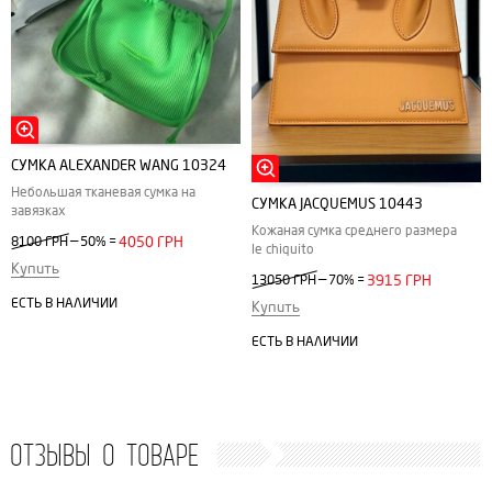
СУМКА ALEXANDER WANG 10324
Небольшая тканевая сумка на
СУМКА JACQUEMUS 10443
завязках
Кожаная сумка среднего размера
—
8100 ГРН
50%
=
4050 ГРН
le chiquito
Купить
—
13050 ГРН
70%
=
3915 ГРН
ЕСТЬ В НАЛИЧИИ
Купить
ЕСТЬ В НАЛИЧИИ
ОТЗЫВЫ О ТОВАРЕ