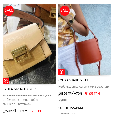
SALE
SALE
СУМКА STAUD 6183
Небольшая кожаная сумка цилиндр
СУМКА GIVENCHY 7639
—
10350 ГРН
70%
=
3105 ГРН
Кожаная маленькая поясная сумка
от Givenchy с цепочкой и
Купить
замшевой вставкой
ЕСТЬ В НАЛИЧИИ
—
6750 ГРН
50%
=
3375 ГРН