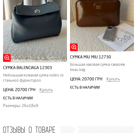
СУМКА MIU MIU 12730
Большая лаковая сумка-саквояж
СУМКА BALENCIAGA 12303
beau bag
Небольшая кожаная сумка rodeo со
ЦЕНА:
20700 ГРН
Купить
стальной фурнитурой
ЕСТЬ В НАЛИЧИИ
ЦЕНА:
20700 ГРН
Купить
ЕСТЬ В НАЛИЧИИ
Размеры: 26х18х9
ОТЗЫВЫ О ТОВАРЕ