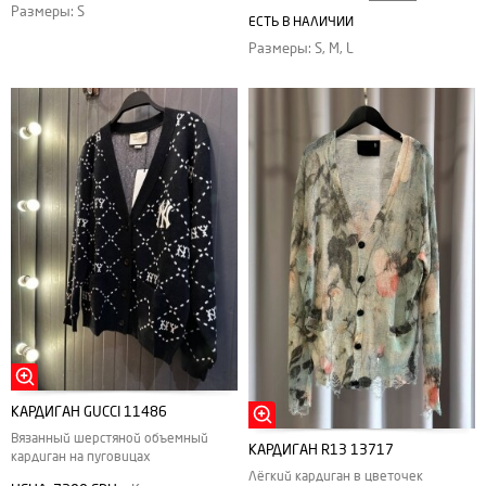
Размеры: S
ЕСТЬ В НАЛИЧИИ
Размеры: S, M, L
КАРДИГАН GUCCI 11486
Вязанный шерстяной объемный
КАРДИГАН R13 13717
кардиган на пуговицах
Лёгкий кардиган в цветочек