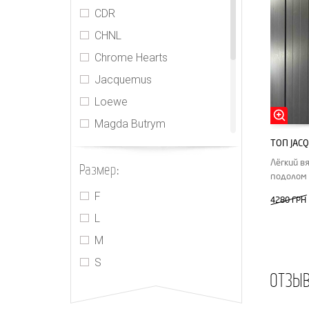
CDR
CHNL
Chrome Hearts
Jacquemus
Loewe
Magda Butrym
ТОП JAC
MIU MIU
Лёгкий в
Размер:
MM6 Maison Margiela
подолом
PRADA
F
4280 ГРН
The Row
L
Yves Saint Laurent
M
S
ОТЗЫ