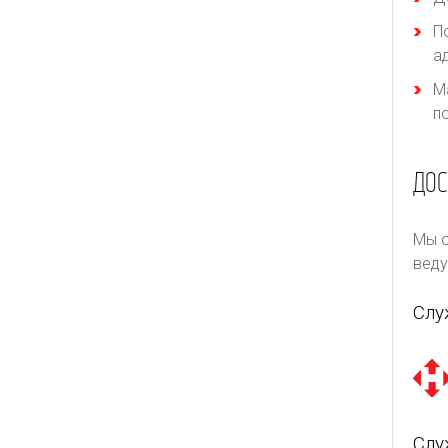
П
а
М
п
ДОС
Мы о
веду
Слу
Слу