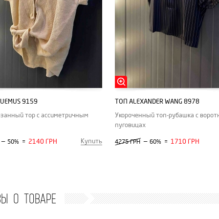
QUEMUS 9159
ТОП ALEXANDER WANG 8978
язанный тор с ассиметричным
Укороченный топ-рубашка с ворот
пуговицах
Купить
—
2140 ГРН
—
1710 ГРН
50%
=
4275 ГРН
60%
=
ВЫ О ТОВАРЕ