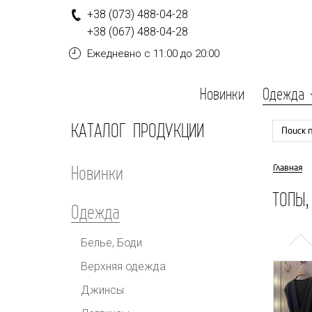
+
3
8
(0
7
3
)
4
8
8-
0
4-
2
8
+
3
8
(0
6
7
)
4
8
8-
0
4-
2
8
Ежедневно
с 11:00 до 20:00
Новинки
Одежда
КАТАЛОГ ПРОДУКЦИИ
Поиск 
Новинки
Главная
ТОПЫ,
Одежда
Белье, Боди
Верхняя одежда
Джинсы