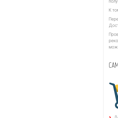
полу
К то
Пере
Дост
Пров
реко
може
СА
Д