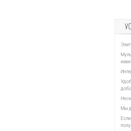
У
Элит
Муль
изве
Инте
Удоб
доба
Неск
Мы д
Если
полу