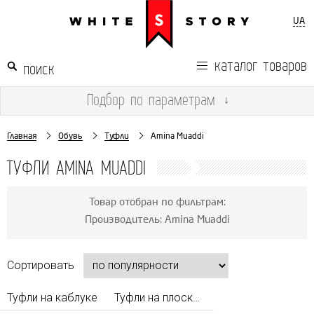
UA
каталог товаров
Подбор
по параметрам
↓
Главная
Обувь
Туфли
Amina Muaddi
ТУФЛИ AMINA MUADDI
Товар отобран по фильтрам:
Производитель: Amina Muaddi
Сортировать
Туфли на каблуке
Туфли на плоской подошве