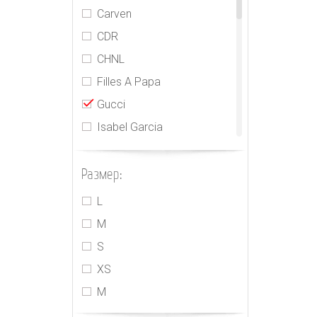
Carven
CDR
CHNL
Filles A Papa
Gucci
Isabel Garcia
Jacquemus
Размер:
Jasmine
MIU MIU
L
PRADA
M
Realisation
S
Rebecca Taylor
XS
Sacai
М
The Attico