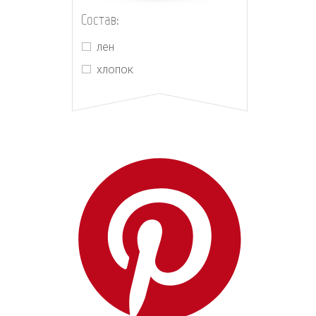
The Row
Состав:
Yves Saint Laurent
лен
Zimmermann
хлопок