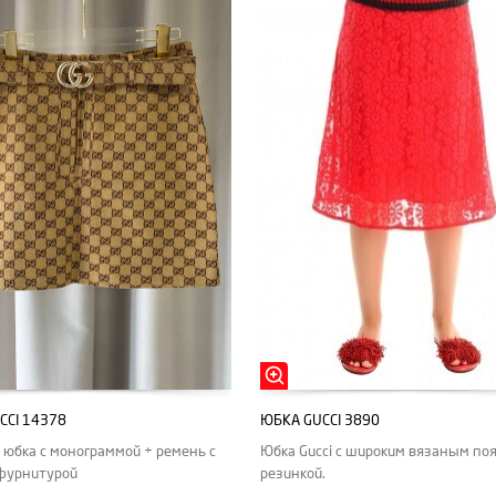
CCI 14378
ЮБКА GUCCI 3890
 юбка с монограммой + ремень с
Юбка Gucci с широким вязаным по
фурнитурой
резинкой.