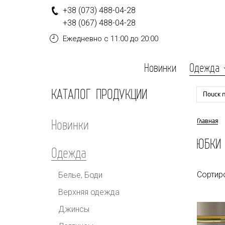
+
3
8
(0
7
3
)
4
8
8-
0
4-
2
8
+
3
8
(0
6
7
)
4
8
8-
0
4-
2
8
Ежедневно
с 11:00 до 20:00
Новинки
Одежда
КАТАЛОГ ПРОДУКЦИИ
Поиск 
Новинки
Главная
ЮБКИ 
Одежда
Сортир
Белье, Боди
Верхняя одежда
Джинсы