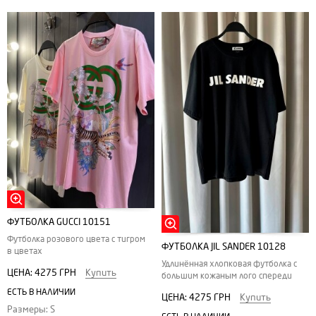
ФУТБОЛКА GUCCI 10151
Футболка розового цвета с тигром
ФУТБОЛКА JIL SANDER 10128
в цветах
Удлинённая хлопковая футболка с
ЦЕНА:
4275 ГРН
Купить
большим кожаным лого спереди
ЕСТЬ В НАЛИЧИИ
ЦЕНА:
4275 ГРН
Купить
Размеры: S