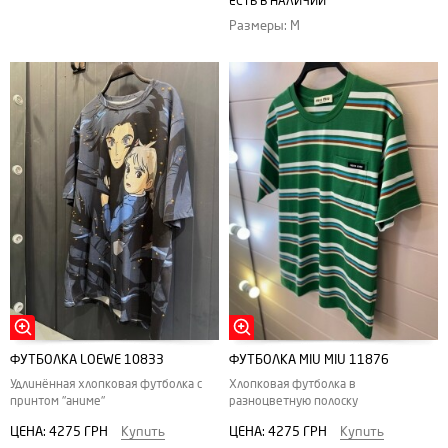
ЕСТЬ В НАЛИЧИИ
Размеры: M
ФУТБОЛКА LOEWE 10833
ФУТБОЛКА MIU MIU 11876
Удлинённая хлопковая футболка с
Хлопковая футболка в
принтом "аниме"
разноцветную полоску
ЦЕНА:
4275 ГРН
Купить
ЦЕНА:
4275 ГРН
Купить