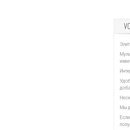
Toteme
Zimmermann
У
Элит
Муль
изве
Инте
Удоб
доба
Неск
Мы д
Если
полу