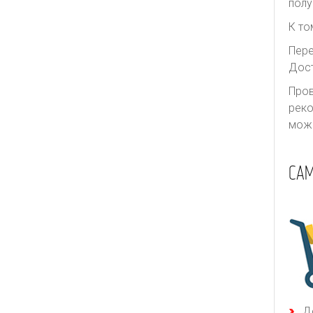
полу
К то
Пере
Дост
Пров
реко
може
СА
Д