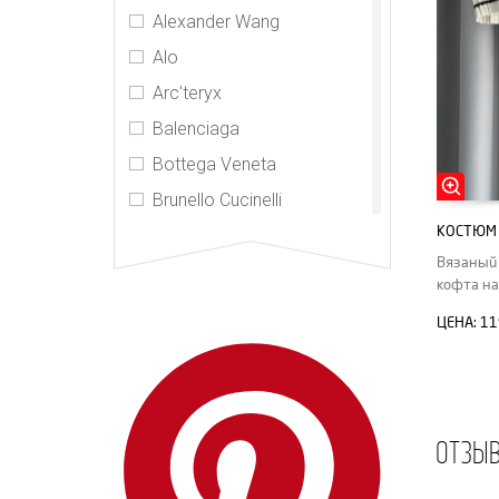
Alexander Wang
Alo
Arc'teryx
Balenciaga
Bottega Veneta
Brunello Cucinelli
КОСТЮМ 
Carven
Вязаный 
CDR
кофта на
Celine
ЦЕНА:
11
CHNL
Fendi
Gucci
ОТЗЫ
Hermes
Jil Sander