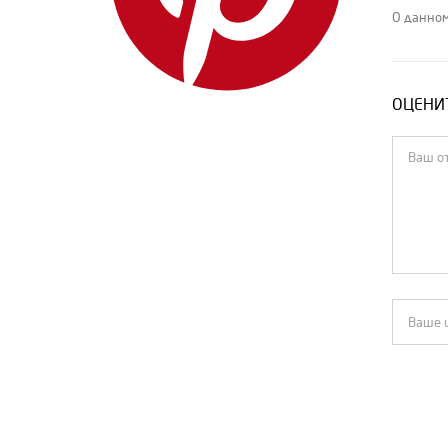
Le Alessandra
О данном
Loewe
Loro Piana
ОЦЕНИТ
Louis Vuitton
Magda Butrym
MIU MIU
MM6 Maison Margiela
Nahmias
Pangaia
PRADA
Radiant Сities
Season 6
The Row
Tom Ford