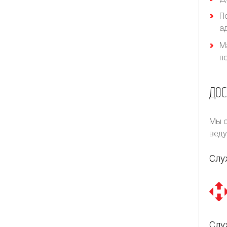
П
а
М
п
ДОС
Мы о
веду
Слу
Слу