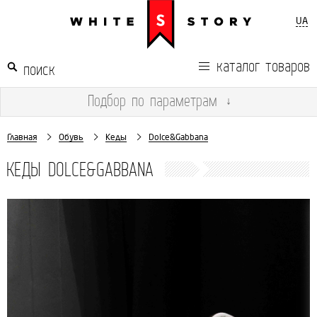
UA
каталог товаров
Подбор
по параметрам
↓
Главная
Обувь
Кеды
Dolce&Gabbana
КЕДЫ DOLCE&GABBANA