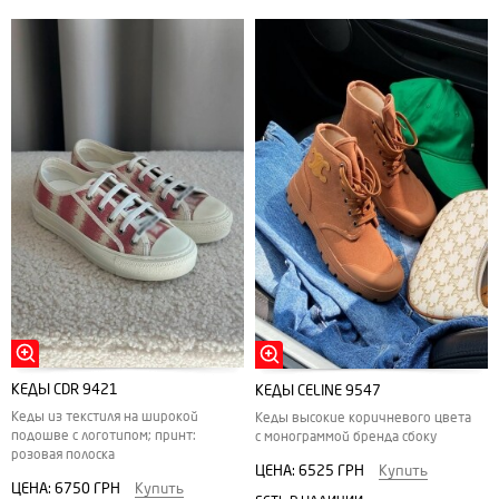
КЕДЫ CDR 9421
КЕДЫ СELINE 9547
Кеды из текстиля на широкой
Кеды высокие коричневого цвета
подошве с логотипом; принт:
с монограммой бренда сбоку
розовая полоска
ЦЕНА:
6525 ГРН
Купить
ЦЕНА:
6750 ГРН
Купить