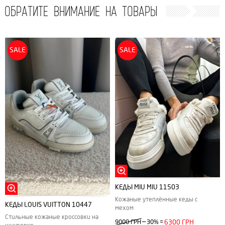
ОБРАТИТЕ ВНИМАНИЕ НА ТОВАРЫ
SALE
SALE
КЕДЫ MIU MIU 11503
Кожаные утеплённые кеды с
КЕДЫ LOUIS VUITTON 10447
мехом
Стильные кожаные кроссовки на
—
9000 ГРН
30%
=
6300 ГРН