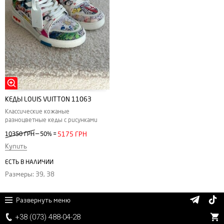
КЕДЫ LOUIS VUITTON 11063
Классические кожаные
разноцветные кеды с рисунками
—
10350 ГРН
50%
=
5175 ГРН
Купить
ЕСТЬ В НАЛИЧИИ
Размеры: 39, 38
Развернуть меню
+38 (
0
7
3)
4
8
8
-0
4-
2
8