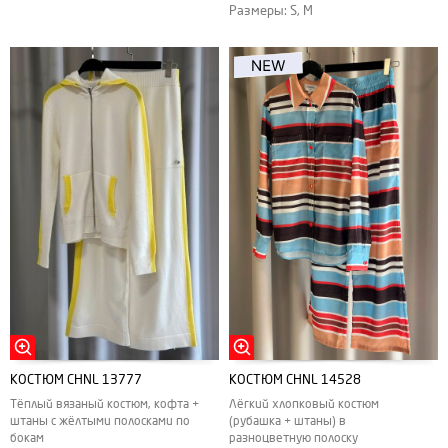
Размеры: S, M
КОСТЮМ CHNL 13777
КОСТЮМ CHNL 14528
Тёплый вязаный костюм, кофта +
Лёгкий хлопковый костюм
штаны с жёлтыми полосками по
(рубашка + штаны) в
бокам
разноцветную полоску