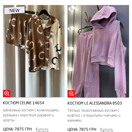
КОСТЮМ СELINE 14654
КОСТЮМ LE ALESSANDRA 8503
Шёлковый костюм с колесницами,
Тёплый трикотажный костюм с
рубашка с коротким рукавом и
кофтой с открытыми плечами и
шорты
камнями
ЦЕНА:
7875 ГРН
Купить
ЦЕНА:
7875 ГРН
Купить