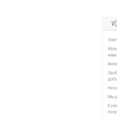
Toteme
Zimmermann
У
Элит
Муль
изве
Инте
Удоб
доба
Неск
Мы д
Если
полу