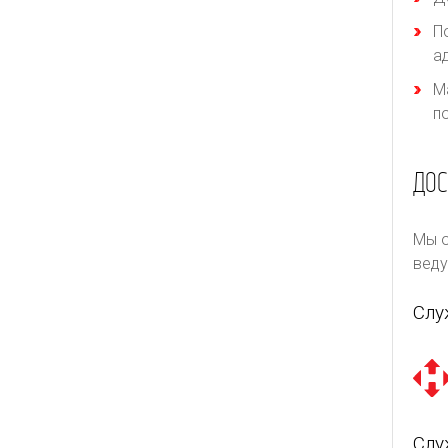
П
а
М
п
ДОС
Мы о
веду
Слу
Слу