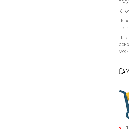
полу
К то
Пере
Дост
Пров
реко
може
СА
Д