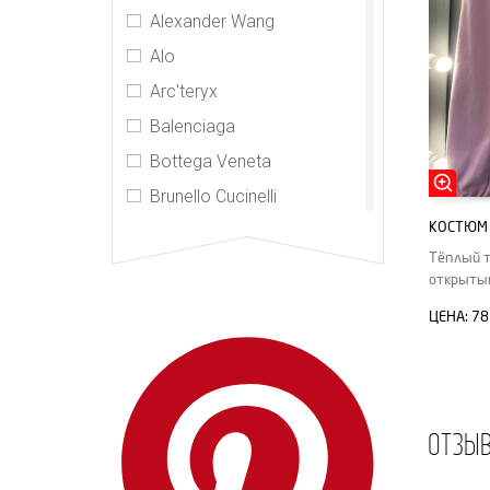
Alexander Wang
Alo
Arc'teryx
Balenciaga
Bottega Veneta
Brunello Cucinelli
КОСТЮМ 
Carven
Тёплый т
CDR
открыты
Celine
ЦЕНА:
78
CHNL
Fendi
Gucci
ОТЗЫ
Hermes
Jil Sander