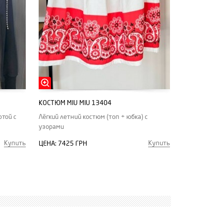
КОСТЮМ MIU MIU 13404
той с
Лёгкий летний костюм (топ + юбка) c
узорами
Купить
Купить
ЦЕНА:
7425 ГРН