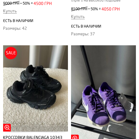
triple s на высокой подошве
—
9000 ГРН
50%
=
4500 ГРН
—
8100 ГРН
50%
=
4050 ГРН
Купить
Купить
ЕСТЬ В НАЛИЧИИ
ЕСТЬ В НАЛИЧИИ
Размеры: 42
Размеры: 37
SALE
КРОССОВКИ BALENCIAGA 10343