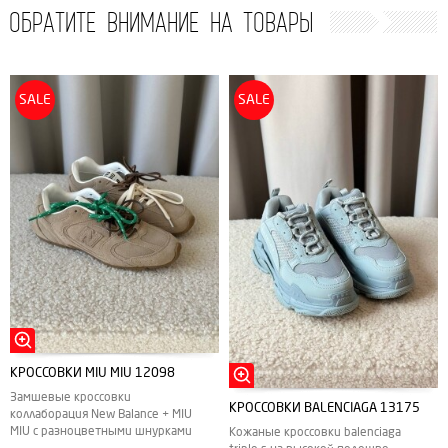
ОБРАТИТЕ ВНИМАНИЕ НА ТОВАРЫ
SALE
SALE
КРОССОВКИ MIU MIU 12098
Замшевые кроссовки
КРОССОВКИ BALENCIAGA 13175
коллаборация New Balance + MIU
MIU с разноцветными шнурками
Кожаные кроссовки balenciaga