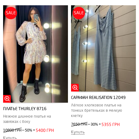
SALE
SALE
САРАФАН REALISATION 12049
Лёгкое хлопковое платье на
ПЛАТЬЕ THURLEY 8716
тонких бретельках в мелкую
клетку
Нежное длинное платье на
завязках с боку
—
7650 ГРН
30%
=
5355 ГРН
—
10800 ГРН
50%
=
5400 ГРН
Купить
Купить