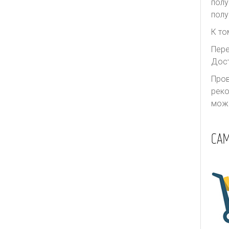
полу
Thurley
полу
Ulla Johnson
К то
Valentino
Пере
We11done
Дост
Yves Saint Laurent
Пров
Zimmermann
реко
може
СА