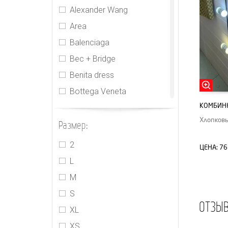
Alexander Wang
Area
Balenciaga
Bec + Bridge
Benita dress
Bottega Veneta
КОМБИНЕ
CDR
Хлопковы
Размер:
Cecilie Bahnsen
CHNL
2
ЦЕНА:
76
Elie Tahari
L
Gucci
M
Houseofcb
S
ОТЗЫ
Innika Choo
XL
Isabel Marant
XS