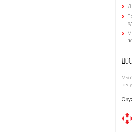
Д
П
а
М
п
ДОС
Мы о
веду
Слу