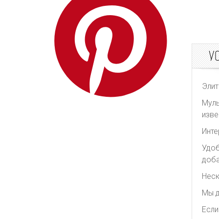
Redpolaris
Reformation
REMAIN Birger
Christensen
У
Rick Owens
Rixo
Элит
Rodarte
Муль
Roksanda
изве
Self Portrait
Инте
Shonajoy
Удоб
Shona Joy
доба
Significant Other
Неск
The Attico
Мы д
The Row
Если