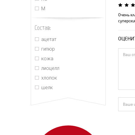
Jacquemus
М
Jonathan Simkhai
Очень кл
суперски
Joslin
Состав:
Kenzo
ОЦЕНИТ
ацетат
M'Archive Marchen
гипюр
Magda Butrym
кожа
Maje
лиоцелл
MIU MIU
хлопок
MM6 Maison Margiela
шелк
Morton Mac
Orseund Iris
PRADA
Push Button
Realisation