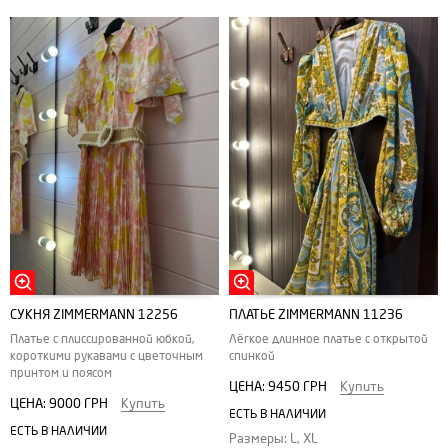
СУКНЯ ZIMMERMANN 12256
ПЛАТЬЕ ZIMMERMANN 11236
Платье с плиссированной юбкой,
Лёгкое длинное платье с открытой
короткими рукавами с цветочным
спинкой
принтом и поясом
ЦЕНА:
9450 ГРН
Купить
ЦЕНА:
9000 ГРН
Купить
ЕСТЬ В НАЛИЧИИ
ЕСТЬ В НАЛИЧИИ
Размеры: L, XL