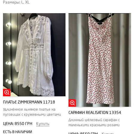
Размеры: L, XL
ПЛАТЬЕ ZIMMERMANN 11718
Удлинённое льняное платье на
САРАФАН REALISATION 13354
пуговицах с кружевными цветами
Длинный шёлковый сарафан с
ЦЕНА:
8550 ГРН
Купить
маленькими красными розами
ЕСТЬ В НАЛИЧИИ