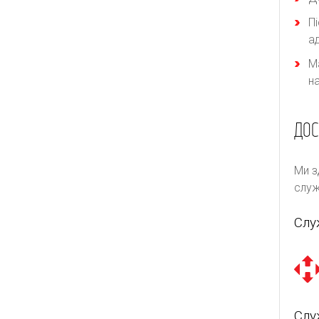
П
а
М
н
ДОС
Ми з
служ
Слу
Слу