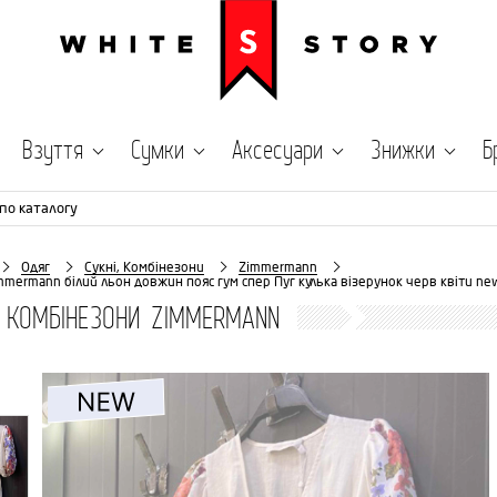
Взуття
Сумки
Аксесуари
Знижки
Б
по каталогу
Одяг
Сукні, Комбінезони
Zimmermann
mmermann білий льон довжин пояс гум спер Пуг кулька візерунок черв квіти ne
, КОМБІНЕЗОНИ ZIMMERMANN