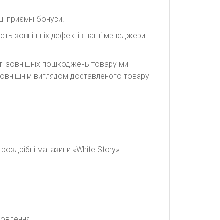
і приємні бонуси.
сть зовнішніх дефектів наші менеджери.
сті зовнішніх пошкоджень товару ми
а зовнішнім виглядом доставленого товару
оздрібні магазини «White Story».
мовлення.