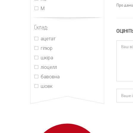
Jacquemus
Про дани
М
Jonathan Simkhai
Joslin
Склад:
ОЦІНІТ
Kenzo
ацетат
M'Archive Marchen
гіпюр
Magda Butrym
шкіра
Maje
ліоцелл
MIU MIU
бавовна
MM6 Maison Margiela
шовк
Morton Mac
Orseund Iris
PRADA
Push Button
Realisation