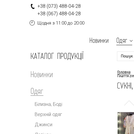
+
3
8
(0
7
3
)
4
8
8-
0
4-
2
8
+
3
8
(0
6
7
)
4
8
8-
0
4-
2
8
Щодня
з 11:00 до 20:00
Новинки
Одяг
КАТАЛОГ ПРОДУКЦІЇ
Пошук 
Новинки
Головна
Плаття zi
СУКНІ
Одяг
Білизна, Боді
Верхній одяг
Джинси