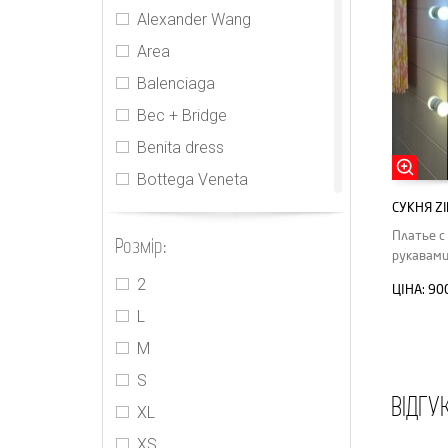
Alexander Wang
Area
Balenciaga
Bec + Bridge
Benita dress
Bottega Veneta
СУКНЯ Z
CDR
Платье с
Розмір:
Cecilie Bahnsen
рукавами
CHNL
2
ЦІНА:
90
Elie Tahari
L
Gucci
M
Houseofcb
S
ВІДГУ
Innika Choo
XL
Isabel Marant
XS