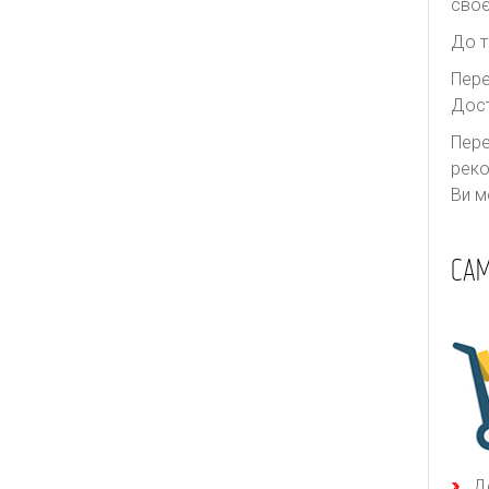
своє
Thurley
Ulla Johnson
До т
Valentino
Пере
Дост
We11done
Пере
Yves Saint Laurent
реко
Zimmermann
Ви м
САМ
Д