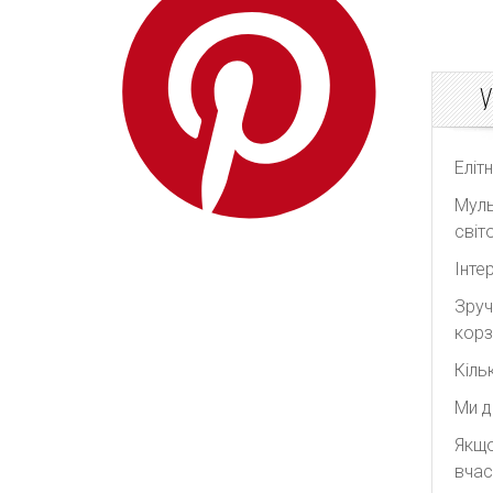
Redpolaris
Reformation
У
REMAIN Birger
Christensen
Rick Owens
Еліт
Rixo
Муль
Rodarte
світо
Roksanda
Інте
Self Portrait
Зруч
Shonajoy
корз
Shona Joy
Кіль
Significant Other
Ми д
The Attico
Якщо
The Row
вчас