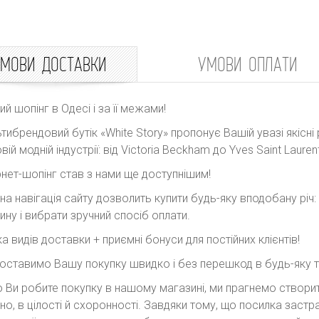
МОВИ ДОСТАВКИ
УМОВИ ОПЛАТИ
ний шопінг в Одесі і за її межами!
тибрендовий бутік «White Story» пропонує Вашій увазі якісні 
вій модній індустрії: від Victoria Beckham до Yves Saint Laurent
рнет-шопінг став з нами ще доступнішим!
на навігація сайту дозволить купити будь-яку вподобану річ
ину і вибрати зручний спосіб оплати.
ка видів доставки + приємні бонуси для постійних клієнтів!
оставимо Вашу покупку швидко і без перешкод в будь-яку точ
 Ви робите покупку в нашому магазині, ми прагнемо створити
но, в цілості й схоронності. Завдяки тому, що посилка заст