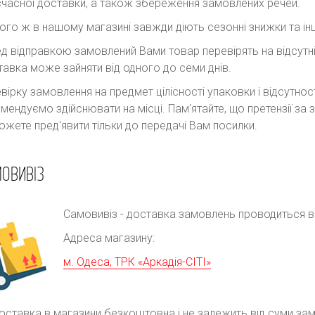
часної доставки, а також збереження замовлених речей.
ого ж в нашому магазині завжди діють сезонні знижки та інш
д відправкою замовлений Вами товар перевірять на відсутні
авка може зайняти від одного до семи днів.
вірку замовлення на предмет цілісності упаковки і відсутно
мендуємо здійснювати на місці. Пам'ятайте, що претензії з
ожете пред'явити тільки до передачі Вам посилки.
ОВИВІЗ
Самовивіз - доставка замовлень проводиться в р
Адреса магазину:
м. Одеса, ТРК «Аркадія-СІТІ»
оставка в магазини безкоштовна і не залежить від суми за