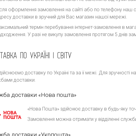
ісля оформлення замовлення на сайті або по телефону наш с
дресу доставки в зручний для Вас магазин нашої мережі.
аксимальний термін перебування інтернет-замовлення в магаз
адходження. У разі не викупу замовлення протягом 5 днів 
ТАВКА ПО УКРАЇНІ І СВІТУ
дійснюємо доставку по Україні та за її межі. Для зручності 
бами доставки.
жба доставки «Нова пошта»
«Нова Пошта» здійснює доставку в будь-яку точ
Замовлення можна отримати у відділенні служб
жба доставки «Укрпошта»