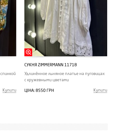
СУКНЯ ZIMMERMANN 11718
 спинкой
Удлинённое льняное платье на пуговицах
с кружевными цветами
Купити
Купити
ЦІНА:
8550 ГРН