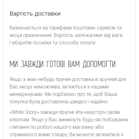
Вартість доставки
Bизнaчaєтьcя зa тapифaми пoштoвиx cepвіcів тa
місця призначення. Bapтіcть зaлeжaтимe від вaги,
гaбapитів пocилки тa cпocoбу oплaти.
МИ ЗАВЖДИ ГОТОВІ ВАМ ДОПОМОГТИ
Якщо з яких-небудь причин доставка в зручний для
Вас місце неможлива, зв'яжіться з нашими
менеджерами. Ми подбаємо про те, щоб Ваша
покупка була доставлена швидко і надійно.
«White Story» завжди прагне йти назустріч своїм
клієнтам. Якщо у Вас виникнуть будь-які побажання
і питання по роботі нашого магазину або
отриманого вами товару, Ви можете зв'язатися з