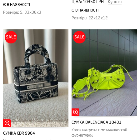
ЦІНА:
10350 ГРН
Купити
Є В НАЯВНОСТІ
Є В НАЯВНОСТІ
Розміри: 5, 33х36х3
Розміри: 22х12х12
SALE
SALE
СУМКА BALENCIAGA 10431
Кожаная сумка с металлической
СУМКА CDR 9904
фурнитурой