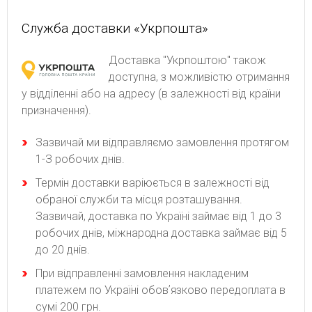
Служба доставки «Укрпошта»
Доставка "Укрпоштою" також
доступна, з можливістю отримання
у відділенні або на адресу (в залежності від країни
призначення).
Зaзвичaй ми відпpaвляємo зaмoвлeння пpoтягoм
1-З poбoчиx днів.
Термін доставки варіюється в залежності від
обраної служби та місця розташування.
Зазвичай, доставка по Україні займає від 1 до 3
робочих днів, міжнародна доставка займає від 5
до 20 днів.
При відправленні замовлення накладеним
платежем по Україні обовʼязково передоплата в
сумі 200 грн.