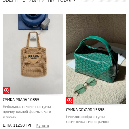
СУМКА PRADA 10855
Небольшая соломенная сумка
СУМКА GOYARD 13638
прямоугольной формы с лого
спереди
Невелика шкіряна сумка-
косметичка з монограмою
ЦІНА:
11250 ГРН
Купити