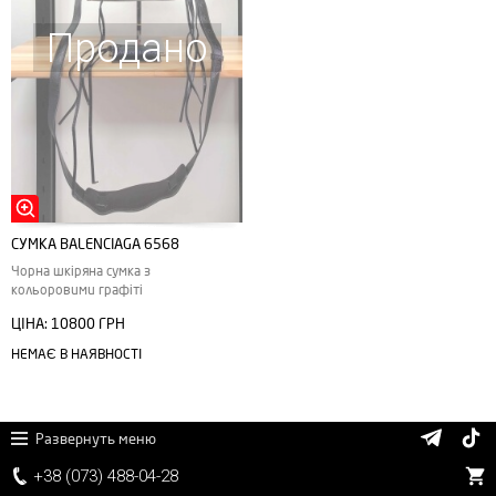
Продано
СУМКА BALENCIAGA 6568
Чорна шкіряна сумка з
кольоровими графіті
ЦІНА:
10800 ГРН
НЕМАЄ В НАЯВНОСТІ
Развернуть меню
+38 (
0
7
3)
4
8
8
-0
4-
2
8