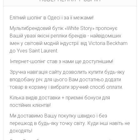
Елітний шопінг в Одесі і за її межами!
Мультибрендовий бутік «White Story» пропонує
Вашій увазі якісні репліки брендів - найвідоміших
імен у світовій модній індустрії: від Victoria Beckham
до Yves Saint Laurent.
Інтернет-шопінг став з нами ще доступнішим!
Зручна навігація сайту дозволить купити будь-яку
вподобану річ: для цього Вам достатньо додати
товар в корзину і вибрати зручний спосіб оплати.
Кілька видів доставки + приємні бонуси для
постійних клієнтів!
Ми доставимо Вашу покупку швидко і без
перешкод в будь-яку точку світу. Куди інші навіть не
доходять!