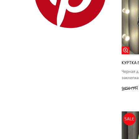
IENKI IENKI
Isabel Marant
Jacquemus
Jil Sander
Loewe
Louis Vuitton
КУРТКА 
MIU MIU
Черная д
MM6 Maison Margiela
заклепк
Moncler
9450 ГРН
MSGM
Off-White
Pinko
SALE
PRADA
Rick Owens