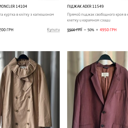
MONCLER 14104
ПІДЖАК ADER 11549
та куртка в клітку з капюшоном
Прямой пиджак свободного кроя в
клетку и карамном сзади
Купити
200 ГРН
—
4950 ГРН
9900 ГРН
50%
=