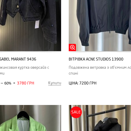
ISABEL MARANT 9436
ВІТРІВКА ACNE STUDIOS 13900
жинсовая куртка оверсайз с
Подовжена ветровка з об'ємним ло
ами
спині
Купити
—
3780 ГРН
ЦІНА:
7200 ГРН
60%
=
SALE