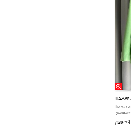
Sacai
The Attico
The Row
White Story
Yves Saint Laurent
ПІДЖАК 
Піджак д
гудзикам
7430 ГРН