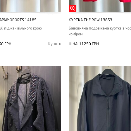
APAIMOPORTS 14185
КУРТКА THE ROW 13853
й піджак вільного крою
Бавовняна подовжена куртка з чо
коміром
Купити
50 ГРН
ЦІНА:
11250 ГРН