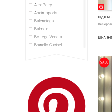
Alex Perry
Apaimoports
ПІДЖАК 
Balenciaga
Велюрови
Balmain
Bottega Veneta
ЦІНА:
94
Brunello Cucinelli
Burberry
CDR
SALE
Celine
CHNL
Chrome Hearts
Elizabeth and James
Gucci
Hermes