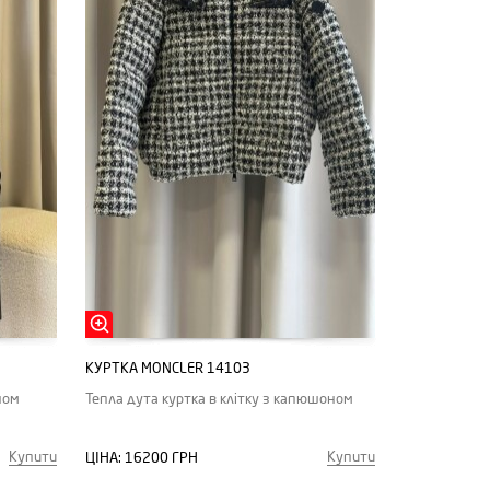
КУРТКА MONCLER 14103
ном
Тепла дута куртка в клітку з капюшоном
Купити
Купити
ЦІНА:
16200 ГРН