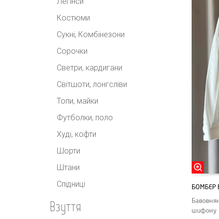
Легінси
Костюми
Сукні, Комбінезони
Сорочки
Светри, кардигани
Світшоти, лонгсліви
Топи, майки
Футболки, поло
Худі, кофти
Шорти
Штани
Спідниці
БОМБЕР 
Бавовнян
Взуття
шифону