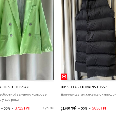
ACNE STUDIOS 9470
ЖИЛЕТКА RICK OWENS 10557
вобортний зеленого кольору з
Длинная дутая жилетка с капюшо
и у два ряди
Купити
—
3715 ГРН
—
5850 ГРН
50%
=
11700 ГРН
50%
=