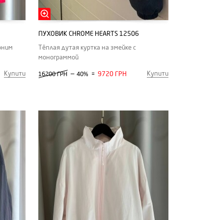
ПУХОВИК CHROME HEARTS 12506
рним
Тёплая дутая куртка на змейке с
монограммой
Купити
Купити
—
9720 ГРН
16200 ГРН
40%
=