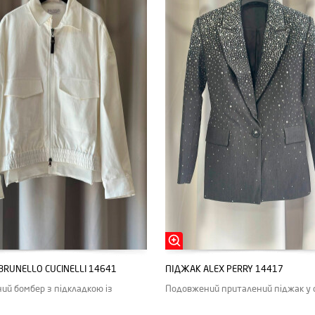
BRUNELLO CUCINELLI 14641
ПІДЖАК ALEX PERRY 14417
ий бомбер з підкладкою із
Подовжений приталений піджак у 