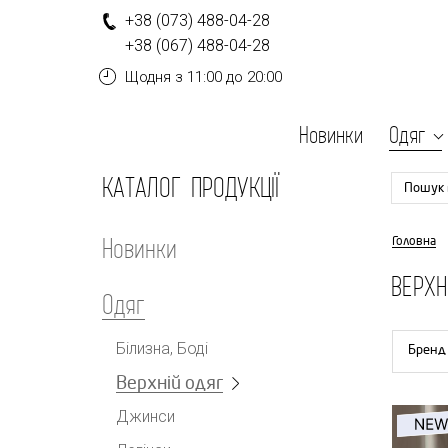
+
3
8
(0
7
3
)
4
8
8-
0
4-
2
8
+
3
8
(0
6
7
)
4
8
8-
0
4-
2
8
Щодня
з 11:00 до 20:00
Новинки
Одяг
КАТАЛОГ ПРОДУКЦІЇ
Пошук 
Новинки
Головна
ВЕРХН
Одяг
Білизна, Боді
Бренд
Верхній одяг
Джинси