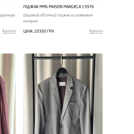
ПІДЖАК MM6 MAISON MARGIELA 13976
 крупную
Широкий об'ємний піджак із шовковим
коміром
Купити
Купити
ЦІНА:
10350 ГРН