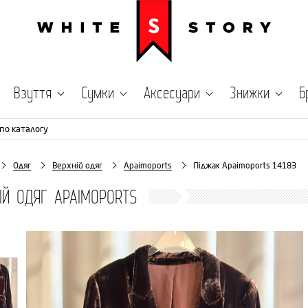
Взуття
Сумки
Аксесуари
Знижки
Б
по каталогу
Одяг
Верхній одяг
Apaimoports
Піджак Apaimoports 14183
ІЙ ОДЯГ APAIMOPORTS