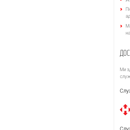
П
а
М
н
ДОС
Ми з
служ
Слу
Слу