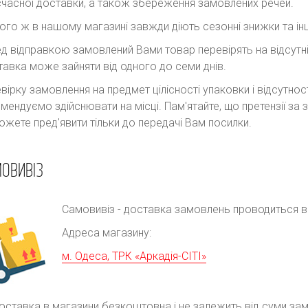
часної доставки, а також збереження замовлених речей.
ого ж в нашому магазині завжди діють сезонні знижки та інш
д відправкою замовлений Вами товар перевірять на відсутні
авка може зайняти від одного до семи днів.
вірку замовлення на предмет цілісності упаковки і відсутно
мендуємо здійснювати на місці. Пам'ятайте, що претензії з
ожете пред'явити тільки до передачі Вам посилки.
ОВИВІЗ
Самовивіз - доставка замовлень проводиться в р
Адреса магазину:
м. Одеса, ТРК «Аркадія-СІТІ»
оставка в магазини безкоштовна і не залежить від суми за