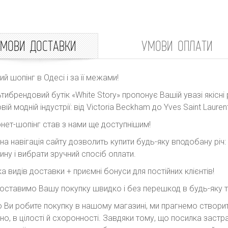
МОВИ ДОСТАВКИ
УМОВИ ОПЛАТИ
ний шопінг в Одесі і за її межами!
тибрендовий бутік «White Story» пропонує Вашій увазі якісні 
вій модній індустрії: від Victoria Beckham до Yves Saint Laurent
рнет-шопінг став з нами ще доступнішим!
на навігація сайту дозволить купити будь-яку вподобану річ
ину і вибрати зручний спосіб оплати.
ка видів доставки + приємні бонуси для постійних клієнтів!
оставимо Вашу покупку швидко і без перешкод в будь-яку точ
 Ви робите покупку в нашому магазині, ми прагнемо створити
но, в цілості й схоронності. Завдяки тому, що посилка заст