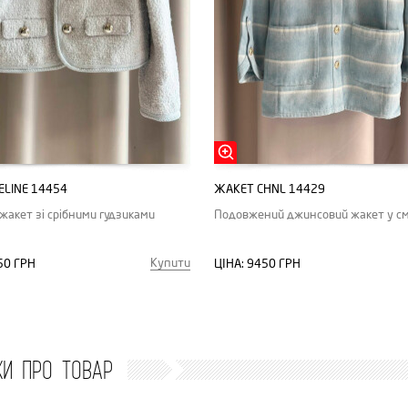
ELINE 14454
ЖАКЕТ CHNL 14429
 жакет зі срібними гудзиками
Подовжений джинсовий жакет у с
Купити
50 ГРН
ЦІНА:
9450 ГРН
КИ ПРО ТОВАР