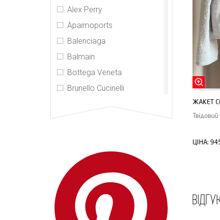
Alex Perry
Apaimoports
Balenciaga
Balmain
Bottega Veneta
Brunello Cucinelli
ЖАКЕТ C
Burberry
Твідовий
CDR
Celine
ЦІНА:
94
CHNL
Chrome Hearts
Elizabeth and James
ВІДГУ
Gucci
Hermes