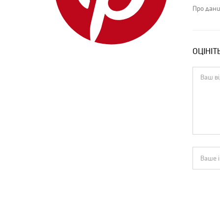
IENKI IENKI
Про дани
Isabel Marant
Jacquemus
ОЦІНІТ
Jil Sander
Loewe
Louis Vuitton
MIU MIU
MM6 Maison Margiela
Moncler
MSGM
Off-White
Pinko
PRADA
Rick Owens