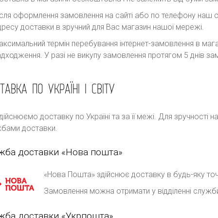
ісля оформлення замовлення на сайті або по телефону наш с
дресу доставки в зручний для Вас магазин нашої мережі.
аксимальний термін перебування інтернет-замовлення в магаз
адходження. У разі не викупу замовлення протягом 5 днів 
ТАВКА ПО УКРАЇНІ І СВІТУ
дійснюємо доставку по Україні та за її межі. Для зручності 
бами доставки.
жба доставки «Нова пошта»
«Нова Пошта» здійснює доставку в будь-яку точ
Замовлення можна отримати у відділенні служб
жба доставки «Укрпошта»