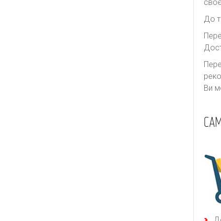
своє
До т
Пере
Дост
Пере
реко
Ви м
САМ
Д