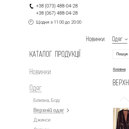
+
3
8
(0
7
3
)
4
8
8-
0
4-
2
8
+
3
8
(0
6
7
)
4
8
8-
0
4-
2
8
Щодня
з 11:00 до 20:00
Новинки
Одяг
КАТАЛОГ ПРОДУКЦІЇ
Пошук 
Новинки
Головна
ВЕРХН
Одяг
Білизна, Боді
Верхній одяг
Джинси