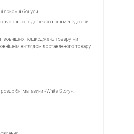
і приємні бонуси.
сть зовнішніх дефектів наші менеджери.
сті зовнішніх пошкоджень товару ми
а зовнішнім виглядом доставленого товару
оздрібні магазини «White Story».
мовлення.