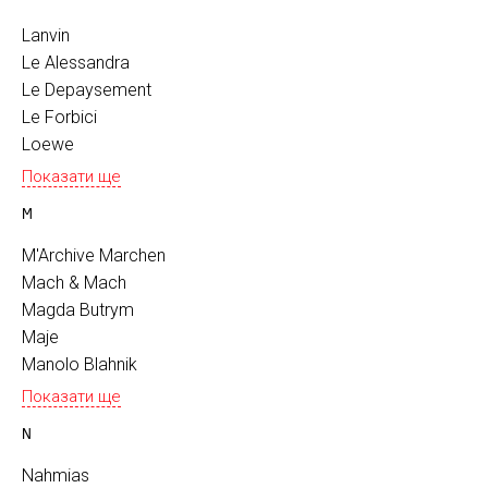
Lanvin
Le Alessandra
Le Depaysement
Le Forbici
Loewe
Показати ще
M
M'Archive Marchen
Mach & Mach
Magda Butrym
Maje
Manolo Blahnik
Показати ще
N
Nahmias