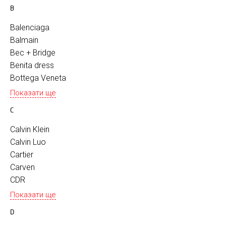
B
Balenciaga
Balmain
Bec + Bridge
Benita dress
Bottega Veneta
Показати ще
C
Calvin Klein
Calvin Luo
Cartier
Carven
CDR
Показати ще
D