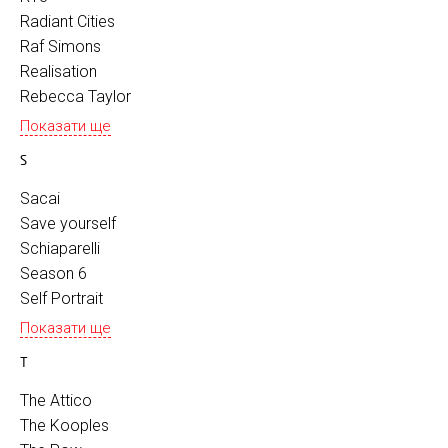
Radiant Сities
Raf Simons
Realisation
Rebecca Taylor
Показати ще
S
Sacai
Save yourself
Schiaparelli
Season 6
Self Portrait
Показати ще
T
The Attico
The Kooples