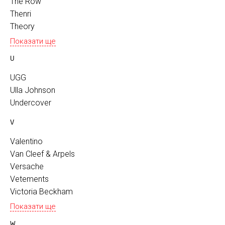
The Row
Thenri
Theory
Показати ще
U
UGG
Ulla Johnson
Undercover
V
Valentino
Van Cleef & Arpels
Versache
Vetements
Victoria Beckham
Показати ще
W