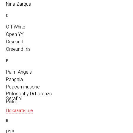
Nina Zarqua
O
Off-White
Open YY
Orseund
Orseund Iris
P
Palm Angels
Pangaia
Peaceminusone
Philosophy Di Lorenzo
Serafini
Pinko
Показати ще
R
R13