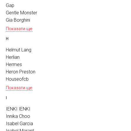
Gap
Gentle Monster
Gia Borghini
Показати ще
H
Helmut Lang
Herlian
Hermes
Heron Preston
Houseofcb
Показати ще
I
IENKI IENKI
Innika Choo
Isabel Garcia
Isabel Marant