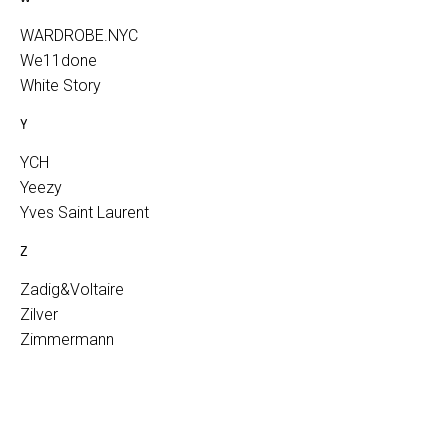
WARDROBE.NYC
We11done
White Story
Y
YCH
Yeezy
Yves Saint Laurent
Z
Zadig&Voltaire
Zilver
Zimmermann