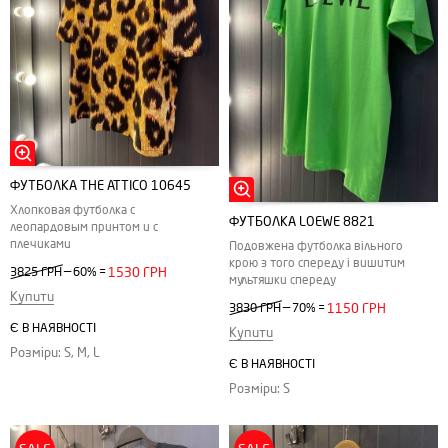
ФУТБОЛКА THE ATTICO 10645
Хлопковая футболка с
ФУТБОЛКА LOEWE 8821
леопардовым принтом и с
плечиками
Подовжена футболка вільного
крою з того спереду і вишитим
—
3825 ГРН
60%
=
1530 ГРН
мультяшки спереду
Купити
—
3830 ГРН
70%
=
1150 ГРН
Є В НАЯВНОСТІ
Купити
Розміри: S, M, L
Є В НАЯВНОСТІ
Розміри: S