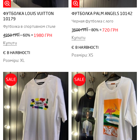
ФУТБОЛКА LOUIS VUITTON
ФУТБОЛКА РALM АNGELS 10142
10179
Черная футболка с лого
Футболка в спортивном стиле
—
3600 ГРН
80%
=
720 ГРН
—
4950 ГРН
60%
=
1980 ГРН
Купити
Купити
Є В НАЯВНОСТІ
Є В НАЯВНОСТІ
Розміри: XS
Розміри: XL
SALE
SALE