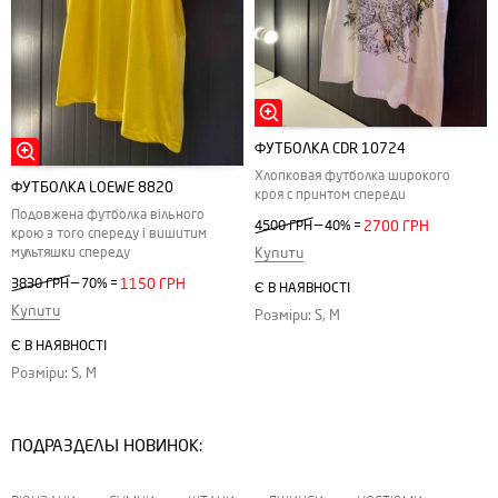
ФУТБОЛКА CDR 10724
Хлопковая футболка широкого
ФУТБОЛКА LOEWE 8820
кроя с принтом спереди
Подовжена футболка вільного
—
4500 ГРН
40%
=
2700 ГРН
крою з того спереду і вишитим
Купити
мультяшки спереду
—
3830 ГРН
70%
=
1150 ГРН
Є В НАЯВНОСТІ
Купити
Розміри: S, M
Є В НАЯВНОСТІ
Розміри: S, M
ПОДРАЗДЕЛЫ НОВИНОК: