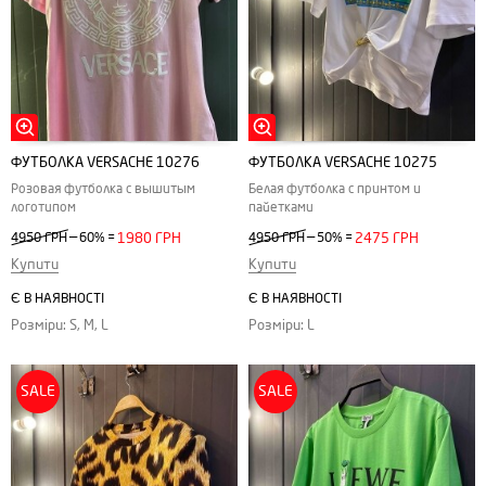
ФУТБОЛКА VERSACHE 10276
ФУТБОЛКА VERSACHE 10275
Розовая футболка с вышитым
Белая футболка с принтом и
логотипом
пайетками
—
—
4950 ГРН
60%
=
1980 ГРН
4950 ГРН
50%
=
2475 ГРН
Купити
Купити
Є В НАЯВНОСТІ
Є В НАЯВНОСТІ
Розміри: S, M, L
Розміри: L
SALE
SALE