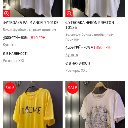
ФУТБОЛКА РALM АNGELS 10105
ФУТБОЛКА НERON РRESTON
10126
Белая футболка с ярким принтом
Белая футболка с необычным
—
4050 ГРН
80%
=
810 ГРН
принтом
Купити
—
4500 ГРН
70%
=
1350 ГРН
Є В НАЯВНОСТІ
Купити
Розміри: XXL
Є В НАЯВНОСТІ
Розміри: XXL
SALE
SALE