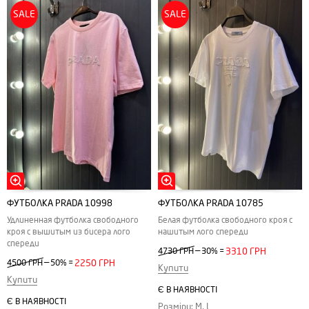
SALE
SALE
ФУТБОЛКА PRADA 10998
ФУТБОЛКА PRADA 10785
Удлиненная футболка свободного
Белая футболка свободного кроя с
кроя с вышитым из бисера лого
нашитым лого спереди
спереди
—
4730 ГРН
30%
=
3310 ГРН
—
4500 ГРН
50%
=
2250 ГРН
Купити
Купити
Є В НАЯВНОСТІ
Є В НАЯВНОСТІ
Розміри: M, L