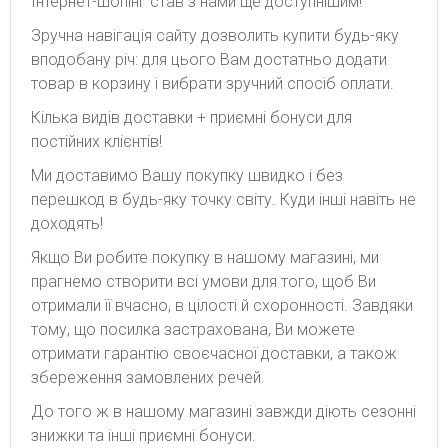
Інтернет-шопінг став з нами ще доступнішим!
Зручна навігація сайту дозволить купити будь-яку
вподобану річ: для цього Вам достатньо додати
товар в корзину і вибрати зручний спосіб оплати.
Кілька видів доставки + приємні бонуси для
постійних клієнтів!
Ми доставимо Вашу покупку швидко і без
перешкод в будь-яку точку світу. Куди інші навіть не
доходять!
Якщо Ви робите покупку в нашому магазині, ми
прагнемо створити всі умови для того, щоб Ви
отримали її вчасно, в цілості й схоронності. Завдяки
тому, що посилка застрахована, Ви можете
отримати гарантію своєчасної доставки, а також
збереження замовлених речей.
До того ж в нашому магазині завжди діють сезонні
знижки та інші приємні бонуси.