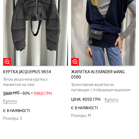
КУРТКА JACQUEMUS 9654
ЖИЛЕТКА ALEXANDER WANG
0580
Тепла укорочена куртка з
манжетом на талії
Трикотажная жилетка на
пуговицах с V-образным вырезом
—
9900 ГРН
60%
=
3960 ГРН
ЦІНА:
4050 ГРН
Купити
Купити
Є В НАЯВНОСТІ
Є В НАЯВНОСТІ
Розміри: M
Розміри: S