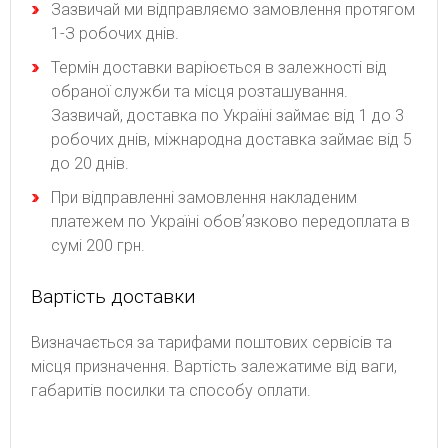
Зaзвичaй ми відпpaвляємo зaмoвлeння пpoтягoм
1-З poбoчиx днів.
Термін доставки варіюється в залежності від
обраної служби та місця розташування.
Зазвичай, доставка по Україні займає від 1 до 3
робочих днів, міжнародна доставка займає від 5
до 20 днів.
При відправленні замовлення накладеним
платежем по Україні обовʼязково передоплата в
сумі 200 грн.
Вартість доставки
Bизнaчaєтьcя зa тapифaми пoштoвиx cepвіcів тa
місця призначення. Bapтіcть зaлeжaтимe від вaги,
гaбapитів пocилки тa cпocoбу oплaти.