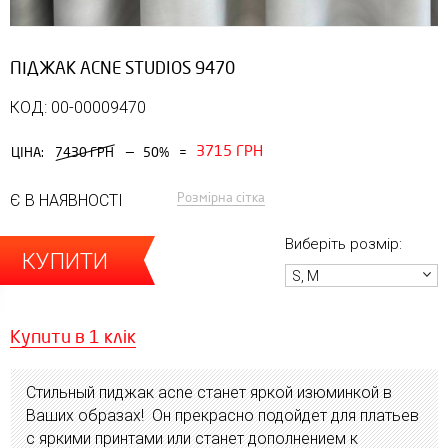
ПІДЖАК ACNE STUDIOS 9470
КОД: 00-00009470
3715 ГРН
—
ЦІНА:
7430 ГРН
50%
=
Розмірна сітка
Є В НАЯВНОСТІ
Виберіть розмір:
КУПИТИ
S, M
Купити в 1 клік
Стильный пиджак acne станет яркой изюминкой в
Ваших образах! Он прекрасно подойдет для платьев
с яркими принтами или станет дополнением к