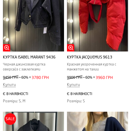
КУРТКА ISABEL MARANT 9436
КУРТКА JACQUEMUS 9613
Черная джинсовая куртка
Красная укороченная куртка с
оверсайз с заклепками
манжетом на талии
—
—
9450 ГРН
60%
=
3780 ГРН
9900 ГРН
60%
=
3960 ГРН
Купити
Купити
Є В НАЯВНОСТІ
Є В НАЯВНОСТІ
Розміри: S, M
Розміри: S
SALE