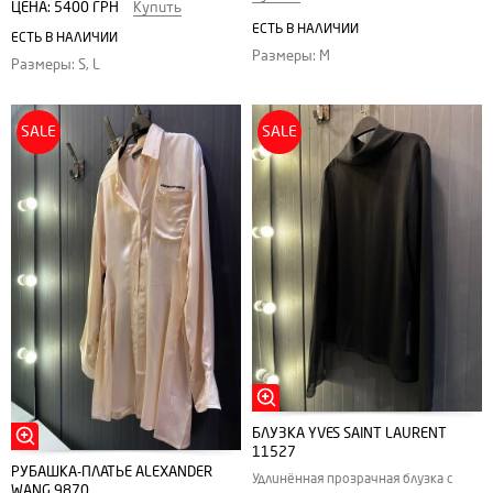
ЦЕНА:
5400 ГРН
Купить
ЕСТЬ В НАЛИЧИИ
ЕСТЬ В НАЛИЧИИ
Размеры: M
Размеры: S, L
SALE
SALE
БЛУЗКА YVES SAINT LAURENT
11527
РУБАШКА-ПЛАТЬЕ ALEXANDER
Удлинённая прозрачная блузка с
WANG 9870