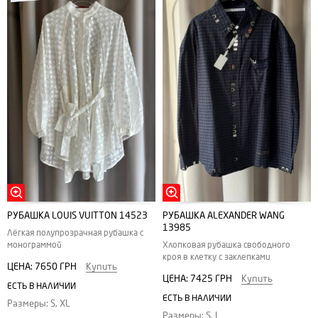
РУБАШКА LOUIS VUITTON 14523
РУБАШКА ALEXANDER WANG
13985
Лёгкая полупрозрачная рубашка с
монограммой
Хлопковая рубашка свободного
кроя в клетку с заклепками
ЦЕНА:
7650 ГРН
Купить
ЦЕНА:
7425 ГРН
Купить
ЕСТЬ В НАЛИЧИИ
ЕСТЬ В НАЛИЧИИ
Размеры: S, XL
Размеры: S, L