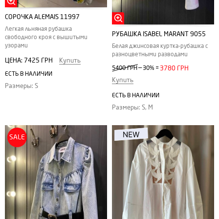
СОРОЧКА ALEMAIS 11997
Легкая льняная рубашка
РУБАШКА ISABEL MARANT 9055
свободного кроя с вышитыми
узорами
Белая джинсовая куртка-рубашка с
разноцветными разводами
ЦЕНА:
7425 ГРН
Купить
—
5400 ГРН
30%
=
3780 ГРН
ЕСТЬ В НАЛИЧИИ
Купить
Размеры: S
ЕСТЬ В НАЛИЧИИ
Размеры: S, M
SALE