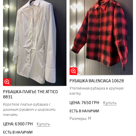
РУБАШКА BALENCIAGA 10628
Утеплённая рубашка в крупную
РУБАШКА-ПЛАТЬЕ THE ATTICO
клетку
8831
ЦЕНА:
7650 ГРН
Купить
Короткое платье-рубашка с
длинным рукавом и широкими
ЕСТЬ В НАЛИЧИИ
плечами
Размеры: M
ЦЕНА:
6300 ГРН
Купить
ЕСТЬ В НАЛИЧИИ