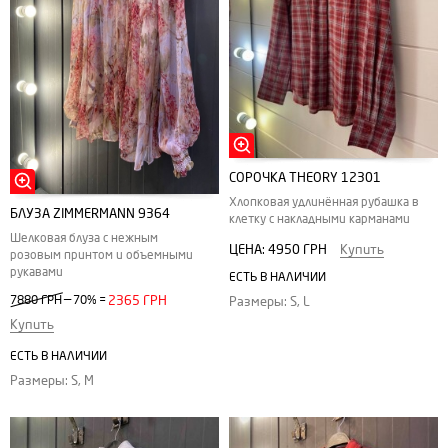
CОРОЧКА THEORY 12301
Хлопковая удлинённая рубашка в
БЛУЗА ZIMMERMANN 9364
клетку с накладными карманами
Шелковая блуза с нежным
ЦЕНА:
4950 ГРН
Купить
розовым принтом и объемными
рукавами
ЕСТЬ В НАЛИЧИИ
—
7880 ГРН
70%
=
2365 ГРН
Размеры: S, L
Купить
ЕСТЬ В НАЛИЧИИ
Размеры: S, M