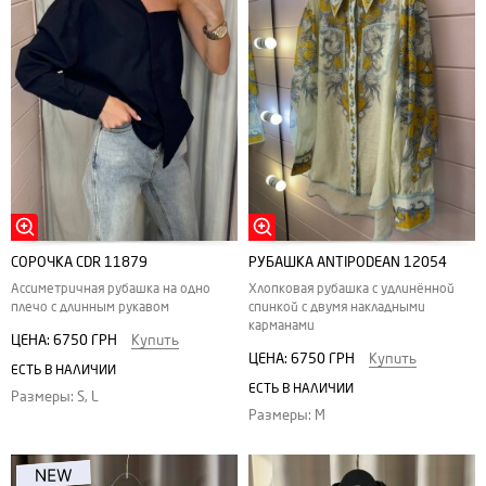
СОРОЧКА CDR 11879
РУБАШКА ANTIPODEAN 12054
Ассиметричная рубашка на одно
Хлопковая рубашка с удлинённой
плечо с длинным рукавом
спинкой с двумя накладными
карманами
ЦЕНА:
6750 ГРН
Купить
ЦЕНА:
6750 ГРН
Купить
ЕСТЬ В НАЛИЧИИ
ЕСТЬ В НАЛИЧИИ
Размеры: S, L
Размеры: M