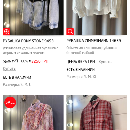
РУБАШКА ZIMMERMANN 14639
РУБАШКА PONY STONE 9453
Объемная хлопковая рубашка с
Джинсовая удлиненная рубашка с
бежевой майкой
черным кожаным поясом
—
5625 ГРН
60%
=
2250 ГРН
ЦЕНА:
8325 ГРН
Купить
Купить
ЕСТЬ В НАЛИЧИИ
Размеры: S, M, XL
ЕСТЬ В НАЛИЧИИ
Размеры: S, M, L
SALE