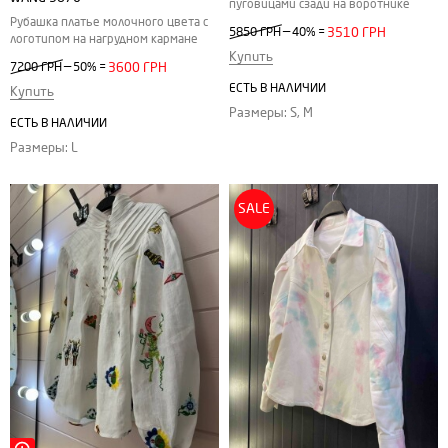
пуговицами сзади на воротнике
Рубашка платье молочного цвета с
—
5850 ГРН
40%
=
3510 ГРН
логотипом на нагрудном кармане
Купить
—
7200 ГРН
50%
=
3600 ГРН
ЕСТЬ В НАЛИЧИИ
Купить
Размеры: S, M
ЕСТЬ В НАЛИЧИИ
Размеры: L
SALE