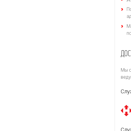
П
а
М
п
ДОС
Мы о
веду
Слу
Слу