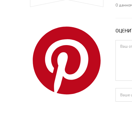
MIU MIU
О данном
MM6 Maison Margiela
Off-White
ОЦЕНИТ
Open YY
Palm Angels
Pony Stone
PRADA
R13
RtA
The Attico
Theory
Vetements
Yves Saint Laurent
Zimmermann