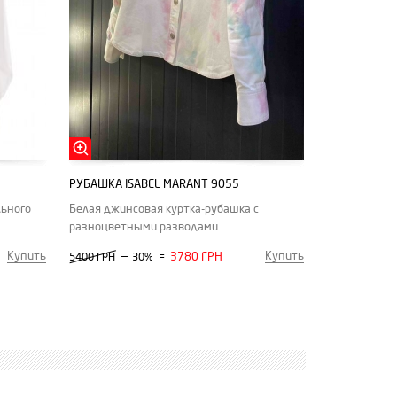
РУБАШКА ISABEL MARANT 9055
льного
Белая джинсовая куртка-рубашка с
разноцветными разводами
Купить
Купить
—
3780 ГРН
5400 ГРН
30%
=