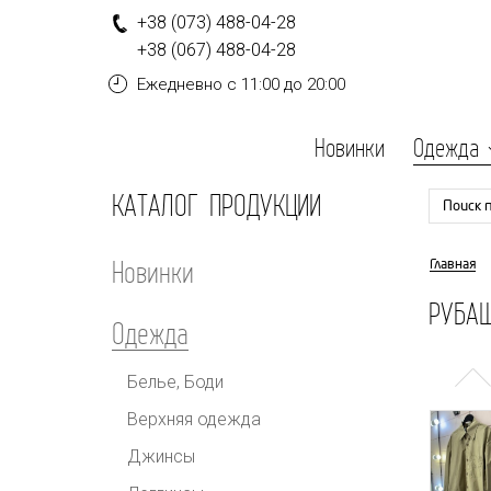
+
3
8
(0
7
3
)
4
8
8-
0
4-
2
8
+
3
8
(0
6
7
)
4
8
8-
0
4-
2
8
Ежедневно
с 11:00 до 20:00
Новинки
Одежда
КАТАЛОГ ПРОДУКЦИИ
Поиск 
Новинки
Главная
РУБАШ
Одежда
Белье, Боди
Верхняя одежда
Джинсы