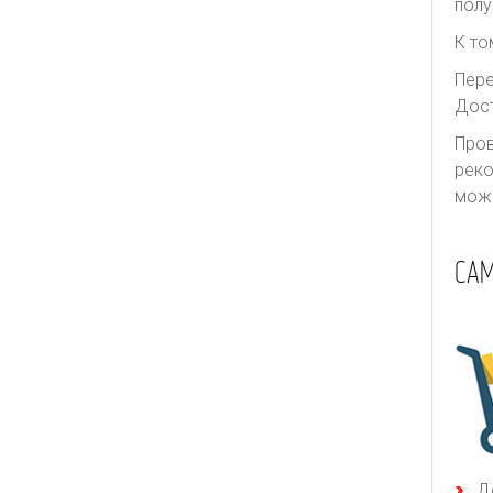
полу
К то
Пере
Дост
Пров
реко
може
СА
Д