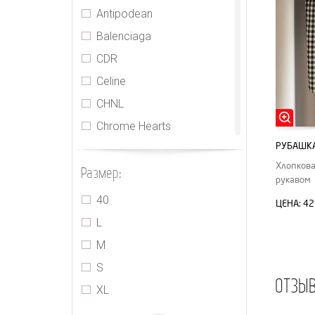
Antipodean
Balenciaga
CDR
Celine
CHNL
Chrome Hearts
РУБАШКА
Gucci
Хлопкова
Размер:
Isabel Marant
рукавом
Jacquemus
40
ЦЕНА:
42
Jasmine
L
Khaite
M
Kimhekim
S
ОТЗЫ
Loewe
XL
Louis Vuitton