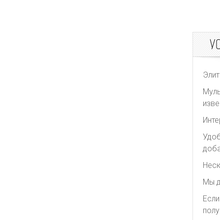
У
Элит
Муль
изве
Инте
Удоб
доба
Неск
Мы д
Если
полу