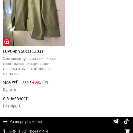
СОРОЧКА GUCCI 12031
Хлопковая рубашка свободного
кроя с нашитым кармашком
спереди и вышитым лого на
кармашке
—
5850 ГРН
30%
=
4095 ГРН
Купити
Є В НАЯВНОСТІ
Розміри: L
Развернуть меню
+38 (
0
7
3)
4
8
8
-0
4-
2
8