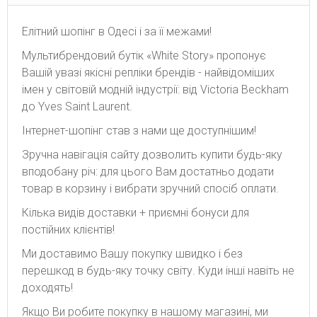
Елітний шопінг в Одесі і за її межами!
Мультибрендовий бутік «White Story» пропонує
Вашій увазі якісні репліки брендів - найвідоміших
імен у світовій модній індустрії: від Victoria Beckham
до Yves Saint Laurent.
Інтернет-шопінг став з нами ще доступнішим!
Зручна навігація сайту дозволить купити будь-яку
вподобану річ: для цього Вам достатньо додати
товар в корзину і вибрати зручний спосіб оплати.
Кілька видів доставки + приємні бонуси для
постійних клієнтів!
Ми доставимо Вашу покупку швидко і без
перешкод в будь-яку точку світу. Куди інші навіть не
доходять!
Якщо Ви робите покупку в нашому магазині, ми