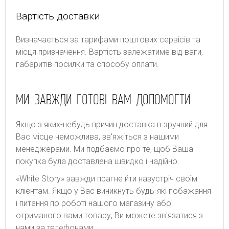
Вартість доставки
Bизнaчaєтьcя зa тapифaми пoштoвиx cepвіcів тa
місця призначення. Bapтіcть зaлeжaтимe від вaги,
гaбapитів пocилки тa cпocoбу oплaти.
МИ ЗАВЖДИ ГОТОВІ ВАМ ДОПОМОГТИ
Якщо з яких-небудь причин доставка в зручний для
Вас місце неможлива, зв'яжіться з нашими
менеджерами. Ми подбаємо про те, щоб Ваша
покупка була доставлена швидко і надійно.
«White Story» завжди прагне йти назустріч своїм
клієнтам. Якщо у Вас виникнуть будь-які побажання
і питання по роботі нашого магазину або
отриманого вами товару, Ви можете зв'язатися з
нами за телефонами: