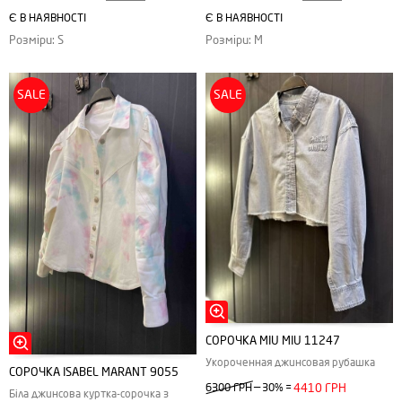
Є В НАЯВНОСТІ
Є В НАЯВНОСТІ
Розміри: S
Розміри: M
SALE
SALE
СОРОЧКА MIU MIU 11247
Укороченная джинсовая рубашка
СОРОЧКА ISABEL MARANT 9055
—
6300 ГРН
30%
=
4410 ГРН
Біла джинсова куртка-сорочка з