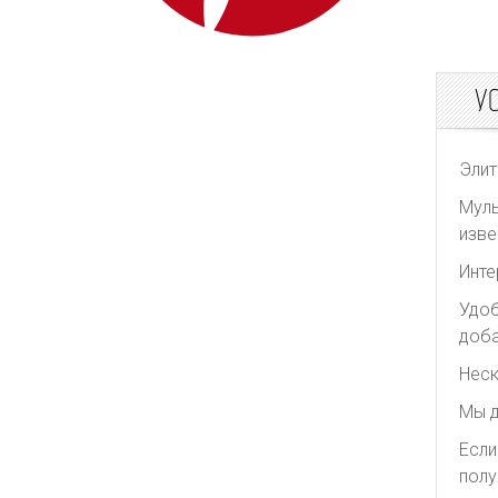
У
Элит
Муль
изве
Инте
Удоб
доба
Неск
Мы д
Если
полу