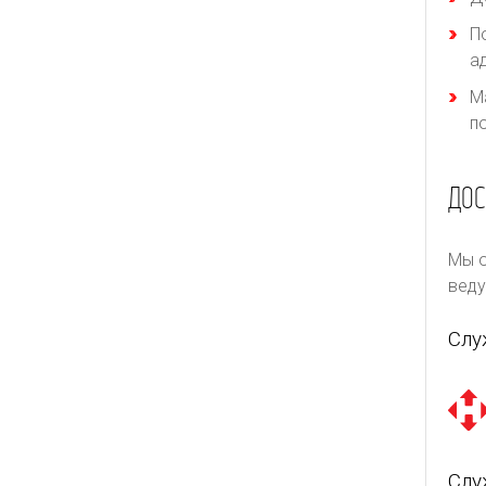
П
а
М
п
ДОС
Мы о
веду
Слу
Слу