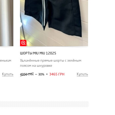
ШОРТЫ MIU MIU 12025
леньким
Удлинённые прямые шорты с зелёным
поясом на шнуровке
Купить
Купить
—
3465 ГРН
4950 ГРН
30%
=