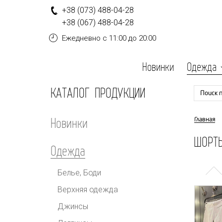
+
3
8
(0
7
3
)
4
8
8-
0
4-
2
8
+
3
8
(0
6
7
)
4
8
8-
0
4-
2
8
Ежедневно
с 11:00 до 20:00
Новинки
Одежда
КАТАЛОГ ПРОДУКЦИИ
Поиск 
Новинки
Главная
ШОРТ
Одежда
Белье, Боди
Верхняя одежда
Джинсы