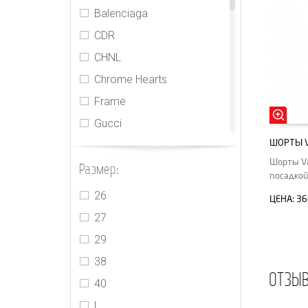
Balenciaga
CDR
CHNL
Chrome Hearts
Frame
Gucci
ШОРТЫ V
Herlian
Шорты Va
Размер:
Isabel Marant
посадкой
Jacquemus
26
ЦЕНА:
36
Loewe
27
MIU MIU
29
Off-White
38
ОТЗЫ
Pony Stone
40
PRADA
L