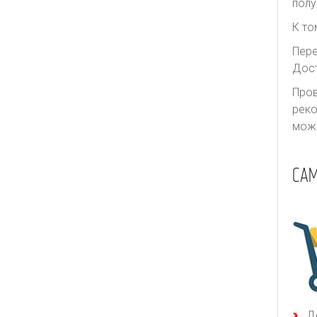
полу
К то
Пере
Дост
Пров
реко
може
СА
Д