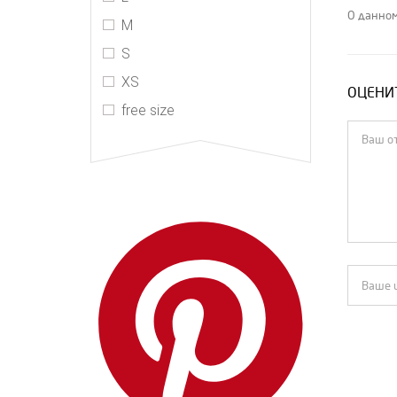
R13
О данном
M
The Kooples
S
Valentino
XS
ОЦЕНИТ
Vetements
free size
Zimmermann