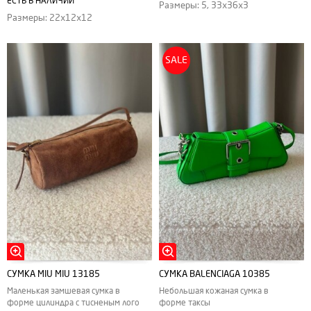
ЕСТЬ В НАЛИЧИИ
Размеры: 5, 33х36х3
Размеры: 22х12х12
SALE
СУМКА MIU MIU 13185
СУМКА BALENCIAGA 10385
Маленькая замшевая сумка в
Небольшая кожаная сумка в
форме цилиндра с тисненым лого
форме таксы