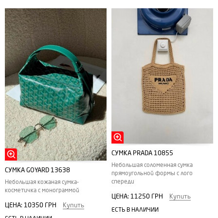
СУМКА PRADA 10855
Небольшая соломенная сумка
СУМКА GOYARD 13638
прямоугольной формы с лого
спереди
Небольшая кожаная сумка-
косметичка с монограммой
ЦЕНА:
11250 ГРН
Купить
ЦЕНА:
10350 ГРН
Купить
ЕСТЬ В НАЛИЧИИ