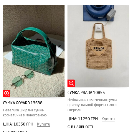
СУМКА PRADA 10855
Небольшая соломенная сумка
СУМКА GOYARD 13638
прямоугольной формы с лого
спереди
Невелика шкіряна сумка-
косметичка з монограмою
ЦІНА:
11250 ГРН
Купити
ЦІНА:
10350 ГРН
Купити
Є В НАЯВНОСТІ