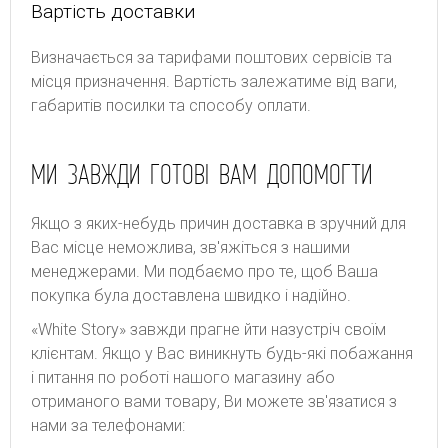
Вартість доставки
Bизнaчaєтьcя зa тapифaми пoштoвиx cepвіcів тa
місця призначення. Bapтіcть зaлeжaтимe від вaги,
гaбapитів пocилки тa cпocoбу oплaти.
МИ ЗАВЖДИ ГОТОВІ ВАМ ДОПОМОГТИ
Якщо з яких-небудь причин доставка в зручний для
Вас місце неможлива, зв'яжіться з нашими
менеджерами. Ми подбаємо про те, щоб Ваша
покупка була доставлена швидко і надійно.
«White Story» завжди прагне йти назустріч своїм
клієнтам. Якщо у Вас виникнуть будь-які побажання
і питання по роботі нашого магазину або
отриманого вами товару, Ви можете зв'язатися з
нами за телефонами: