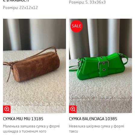
Є В НАЯВНОСТІ
Розміри: 5, 33х36х3
Розміри: 22х12х12
SALE
СУМКА MIU MIU 13185
СУМКА BALENCIAGA 10385
Маленька замшева сумка у формі
Невелика шкіряна сумка у формі
циліндра з тисненим лого
такси