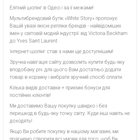
Елітний шопінг в Одесі і за її межами!
Мультибрендовий бутік «White Story» пропонує
Вашій увазі якісні репліки брендів - найвідоміших
імен у світовій модній індустрії: від Victoria Beckham
до Yves Saint Laurent.
Інтернет-шопінг став з нами ще доступнішим!
Зручна навігація сайту дозволить купити будь-яку
вподобану річ: для цього Вам достатньо додати
товар в корзину і вибрати зручний спосіб оплати.
Кілька видів доставки + приємні бонуси для
постійних клієнтів!
Ми доставимо Вашу покупку швидко і без
перешкод в будь-яку точку світу. Куди інші навіть не
доходять!
Якщо Ви робите покупку в нашому магазині, ми
прагнемо створити всі умови для того, щоб Ви