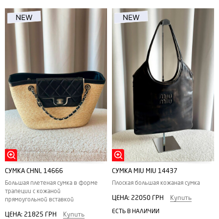
СУМКА CHNL 14666
СУМКА MIU MIU 14437
Большая плетеная сумка в форме
Плоская большая кожаная сумка
трапеции с кожаной
ЦЕНА:
22050 ГРН
Купить
прямоугольной вставкой
ЕСТЬ В НАЛИЧИИ
ЦЕНА:
21825 ГРН
Купить