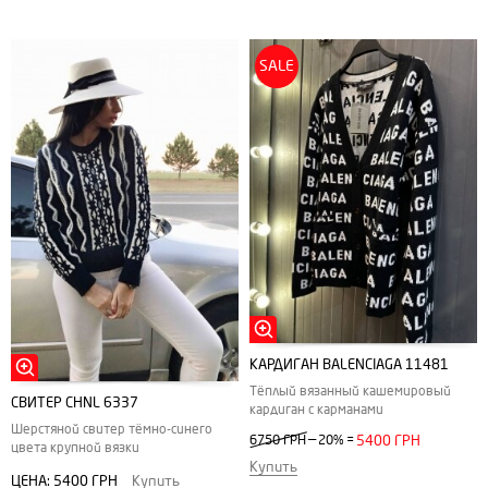
SALE
КАРДИГАН BALENCIAGA 11481
Тёплый вязанный кашемировый
CВИТЕР CHNL 6337
кардиган с карманами
Шерстяной свитер тёмно-синего
—
6750 ГРН
20%
=
5400 ГРН
цвета крупной вязки
Купить
ЦЕНА:
5400 ГРН
Купить