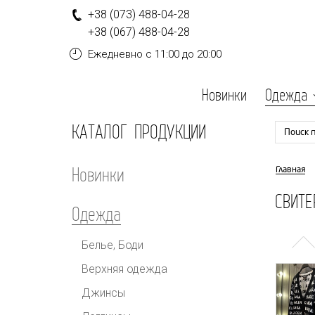
+
3
8
(0
7
3
)
4
8
8-
0
4-
2
8
+
3
8
(0
6
7
)
4
8
8-
0
4-
2
8
Ежедневно
с 11:00 до 20:00
Новинки
Одежда
КАТАЛОГ ПРОДУКЦИИ
Поиск 
Новинки
Главная
СВИТЕ
Одежда
Белье, Боди
Верхняя одежда
Джинсы