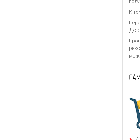
полу
К то
Пере
Дост
Пров
реко
може
СА
Д