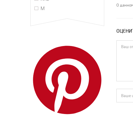
Raf Simons
О данном
М
The Row
Vetements
ОЦЕНИТ
We11done
Yves Saint Laurent