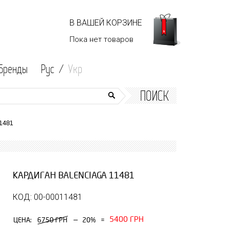
В ВАШЕЙ КОРЗИНЕ
Пока нет
товаров
Бренды
Рус /
Укр
ПОИСК
11481
КАРДИГАН BALENCIAGA 11481
КОД: 00-00011481
5400 ГРН
—
ЦЕНА:
6750 ГРН
20%
=