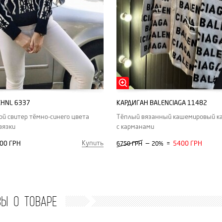
CHNL 6337
КАРДИГАН BALENCIAGA 11482
й свитер тёмно-синего цвета
Тёплый вязанный кашемировый к
вязки
с карманами
Купить
00 ГРН
—
5400 ГРН
6750 ГРН
20%
=
ВЫ О ТОВАРЕ