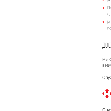
П
а
М
п
ДОС
Мы о
веду
Слу
Слу