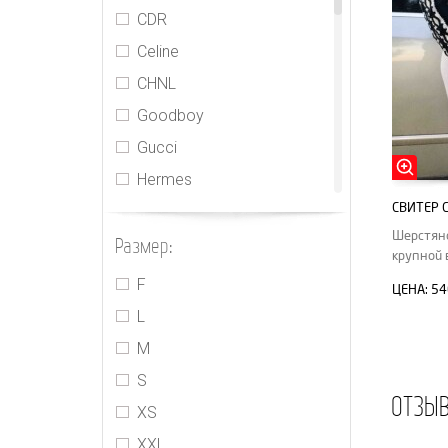
CDR
Celine
CHNL
Goodboy
Gucci
Hermes
CВИТЕР 
J.W. Anderson
Шерстяно
Размер:
Jacquemus
крупной 
Jil Sander
F
ЦЕНА:
54
Le Forbici
L
Loro Piana
M
MIU MIU
S
ОТЗЫ
PRADA
XS
R13
XXL