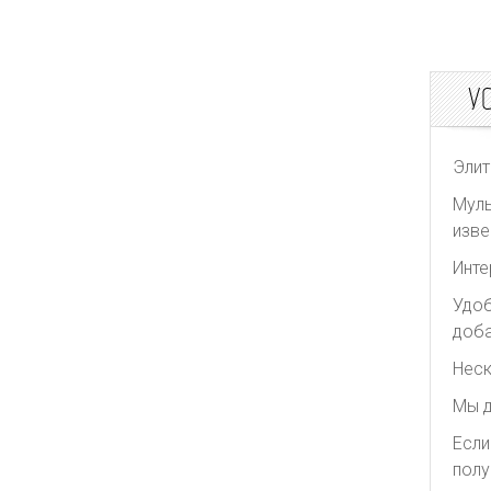
У
Элит
Муль
изве
Инте
Удоб
доба
Неск
Мы д
Если
полу