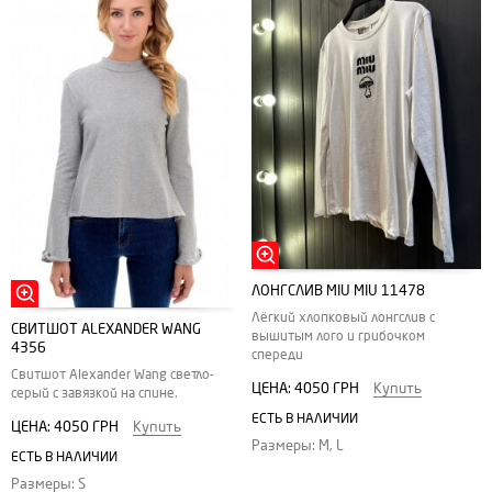
ЛОНГСЛИВ MIU MIU 11478
Лёгкий хлопковый лонгслив с
СВИТШОТ ALEXANDER WANG
вышитым лого и грибочком
4356
спереди
Свитшот Alexander Wang светло-
ЦЕНА:
4050 ГРН
Купить
серый с завязкой на спине.
ЕСТЬ В НАЛИЧИИ
ЦЕНА:
4050 ГРН
Купить
Размеры: M, L
ЕСТЬ В НАЛИЧИИ
Размеры: S