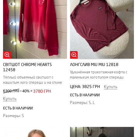
СВІТШОТ CHROME HEARTS
ЛОНГСЛИВ MIU MIU 12818
12458
Удлинённая трикотажная кофта с
Тёплый объемный свитшот с
маленьким логотипом спереди
нашитым лого спереди и на спине
ЦЕНА:
3825 ГРН
Купить
—
6300 ГРН
40%
=
3780 ГРН
ЕСТЬ В НАЛИЧИИ
Купить
Размеры: S, L
ЕСТЬ В НАЛИЧИИ
Размеры: S