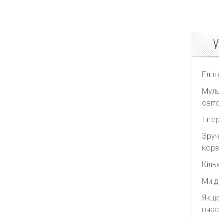
У
Еліт
Муль
світо
Інте
Зруч
корз
Кіль
Ми д
Якщо
вчас