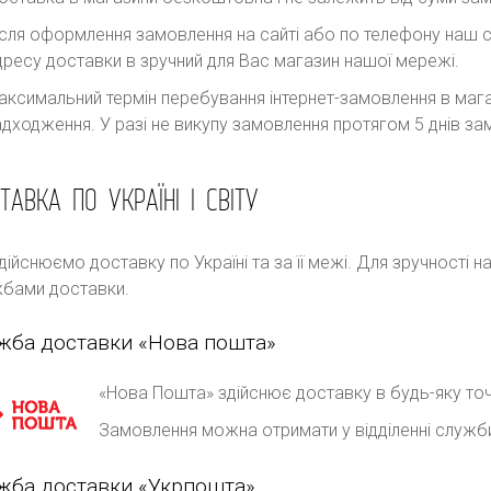
ісля оформлення замовлення на сайті або по телефону наш с
дресу доставки в зручний для Вас магазин нашої мережі.
аксимальний термін перебування інтернет-замовлення в магаз
адходження. У разі не викупу замовлення протягом 5 днів 
ТАВКА ПО УКРАЇНІ І СВІТУ
дійснюємо доставку по Україні та за її межі. Для зручності 
бами доставки.
жба доставки «Нова пошта»
«Нова Пошта» здійснює доставку в будь-яку точ
Замовлення можна отримати у відділенні служб
жба доставки «Укрпошта»