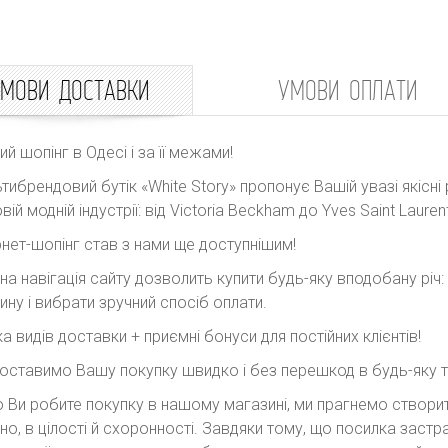
МОВИ ДОСТАВКИ
УМОВИ ОПЛАТИ
ний шопінг в Одесі і за її межами!
тибрендовий бутік «White Story» пропонує Вашій увазі якісні 
вій модній індустрії: від Victoria Beckham до Yves Saint Laurent
рнет-шопінг став з нами ще доступнішим!
на навігація сайту дозволить купити будь-яку вподобану річ
ину і вибрати зручний спосіб оплати.
ка видів доставки + приємні бонуси для постійних клієнтів!
оставимо Вашу покупку швидко і без перешкод в будь-яку точ
 Ви робите покупку в нашому магазині, ми прагнемо створити
но, в цілості й схоронності. Завдяки тому, що посилка заст