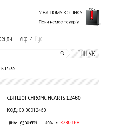
У ВАШОМУ КОШИКУ
Поки немає
товарів
ренди
Укр /
Рус
ПОШУК
rts 12460
СВІТШОТ CHROME HEARTS 12460
КОД: 00-00012460
3780 ГРН
—
ЦІНА:
6300 ГРН
40%
=