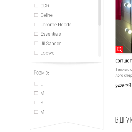
CDR
Celine
Chrome Hearts
Essentials
Jil Sander
Loewe
СВІТШОТ
MIU MIU
Тёплый 
Розмір:
PRADA
лого спе
The Row
L
6300 ГРН
We11done
M
Yves Saint Laurent
S
М
ВІДГУ