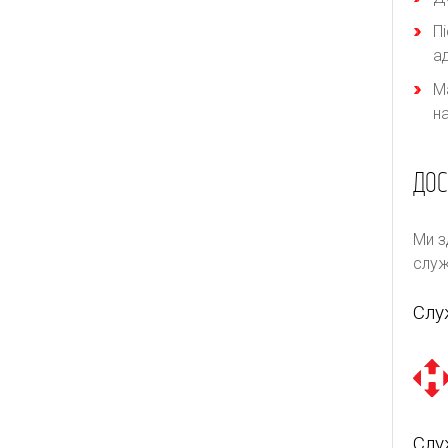
П
а
М
н
ДОС
Ми з
служ
Слу
Слу