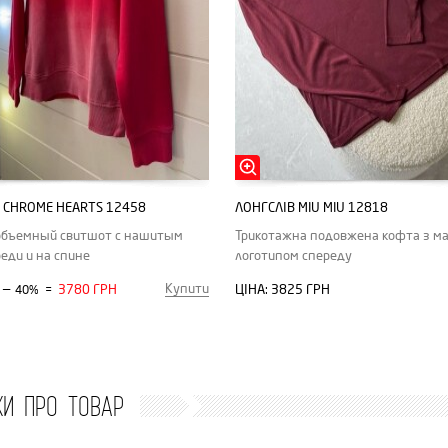
 CHROME HEARTS 12458
ЛОНГСЛІВ MIU MIU 12818
объемный свитшот с нашитым
Трикотажна подовжена кофта з м
реди и на спине
логотипом спереду
Купити
—
3780 ГРН
ЦІНА:
3825 ГРН
40%
=
КИ ПРО ТОВАР