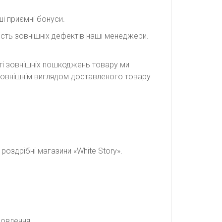
і приємні бонуси.
сть зовнішніх дефектів наші менеджери.
сті зовнішніх пошкоджень товару ми
а зовнішнім виглядом доставленого товару
оздрібні магазини «White Story».
мовлення.