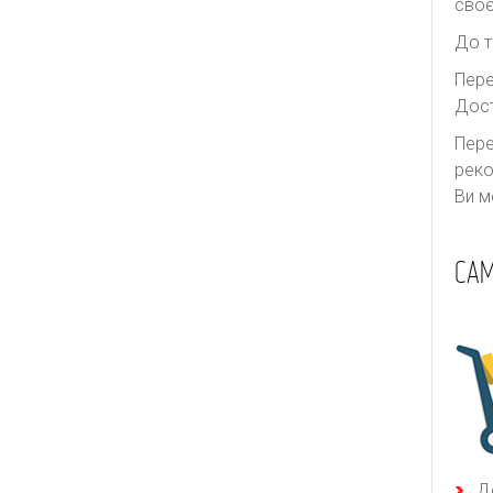
своє
До т
Пере
Дост
Пере
реко
Ви м
САМ
Д