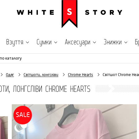
Взуття
Сумки
Аксесуари
Знижки
Б
по каталогу
Одяг
Світшоти, лонгсліви
Chrome Hearts
Світшот Chrome Hea
ОТИ, ЛОНГСЛІВИ CHROME HEARTS
SALE