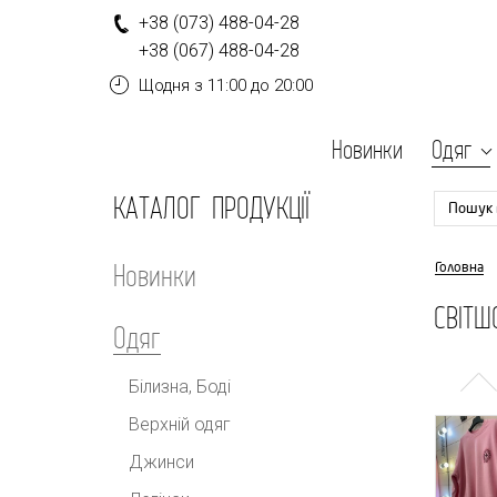
+
3
8
(0
7
3
)
4
8
8-
0
4-
2
8
+
3
8
(0
6
7
)
4
8
8-
0
4-
2
8
Щодня
з 11:00 до 20:00
Новинки
Одяг
КАТАЛОГ ПРОДУКЦІЇ
Пошук 
Новинки
Головна
СВІТШ
Одяг
Білизна, Боді
Верхній одяг
Джинси