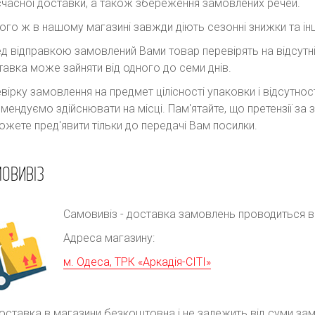
часної доставки, а також збереження замовлених речей.
ого ж в нашому магазині завжди діють сезонні знижки та інш
д відправкою замовлений Вами товар перевірять на відсутні
авка може зайняти від одного до семи днів.
вірку замовлення на предмет цілісності упаковки і відсутно
мендуємо здійснювати на місці. Пам'ятайте, що претензії з
ожете пред'явити тільки до передачі Вам посилки.
ОВИВІЗ
Самовивіз - доставка замовлень проводиться в р
Адреса магазину:
м. Одеса, ТРК «Аркадія-СІТІ»
оставка в магазини безкоштовна і не залежить від суми за