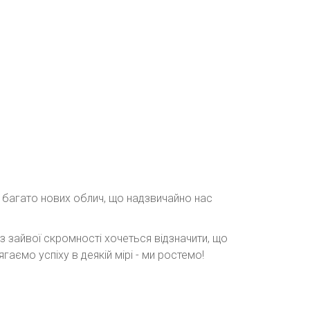
ли багато нових облич, що надзвичайно нас
з зайвої скромності хочеться відзначити, що
аємо успіху в деякій мірі - ми ростемо!