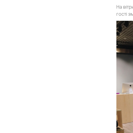
На вітр
гості з