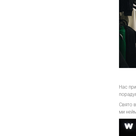
Нас при
пораду
Свято в
ми нейм