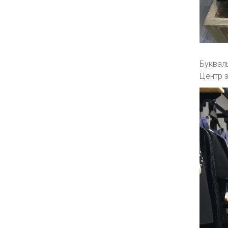
Букваль
Центр 