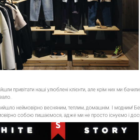
йшли привітати наші улюблені клієнти, але крім них ми бачи
вало.
ийшло неймовірно весняним, теплим, домашнім. І модним! Бе
овірно собою пишаємося, адже ми не просто існуємо і досяг