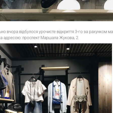
но вчора відбулося урочисте відкриття 3-го за рахунком мага
за адресою: проспект Маршала Жукова, 2.