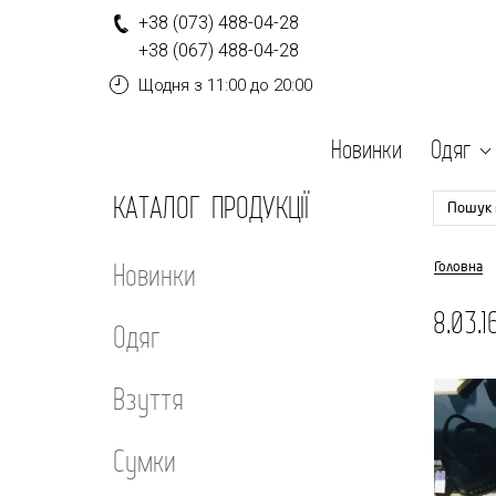
+
3
8
(0
7
3
)
4
8
8-
0
4-
2
8
+
3
8
(0
6
7
)
4
8
8-
0
4-
2
8
Щодня
з 11:00 до 20:00
Новинки
Одяг
КАТАЛОГ ПРОДУКЦІЇ
Пошук 
Новинки
Головна
8.03.
Одяг
Взуття
Сумки