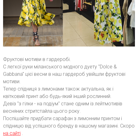
Фруктові мотиви в гардеробі.
C легкої руки міланського модного дуету "Dolce &
Gabbana" цієї весни в наш гардероб увійшли фруктові
мотиви.
Тепер спідниця з лимонами також актуальна, як і
квітковий принт або будь-який інший рослинний.
Девіз "з гілки - на подіум" стане одним із лейтмотивів
весняних стритстайла цього року.
Поспішайте придбати сарафан з лимонним принтом і
спідницю від успішного бренду в нашому магазині. Скоро
на сайті
.