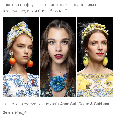
Також лінію фруктів і різних рослин продовжили в
аксесуарах, а точніше в біжутерії:
На фото:
аксесуари з показів
Anna Sui і Dolce & Gabbana
Фото:
Google