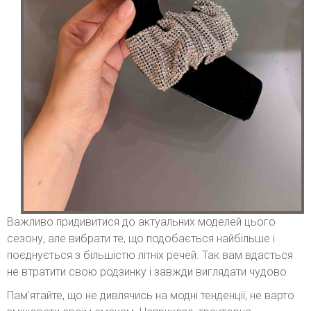
Важливо придивитися до актуальних моделей цього
сезону, але вибрати те, що подобається найбільше і
поєднується з більшістю літніх речей. Так вам вдасться
не втратити свою родзинку і завжди виглядати чудово.
Пам'ятайте, що не дивлячись на модні тенденції, не варто