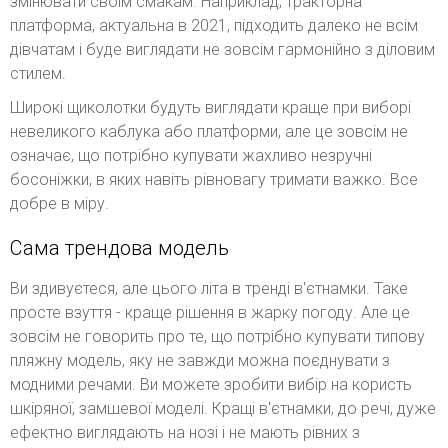
змінювати своїм смакам. Наприклад, тракторна
платформа, актуальна в 2021, підходить далеко не всім
дівчатам і буде виглядати не зовсім гармонійно з діловим
стилем.
Широкі щиколотки будуть виглядати краще при виборі
невеликого каблука або платформи, але це зовсім не
означає, що потрібно купувати жахливо незручні
босоніжки, в яких навіть рівновагу тримати важко. Все
добре в міру.
Сама трендова модель
Ви здивуєтеся, але цього літа в тренді в'єтнамки. Таке
просте взуття - краще рішення в жарку погоду. Але це
зовсім не говорить про те, що потрібно купувати типову
пляжну модель, яку не завжди можна поєднувати з
модними речами. Ви можете зробити вибір на користь
шкіряної, замшевої моделі. Кращі в'єтнамки, до речі, дуже
ефектно виглядають на нозі і не мають рівних з