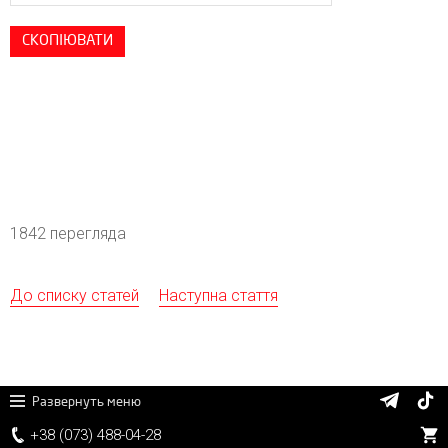
СКОПІЮВАТИ
1842 перегляда
До списку статей
Наступна стаття
Развернуть меню
+38 (
0
7
3)
4
8
8
-0
4-
2
8