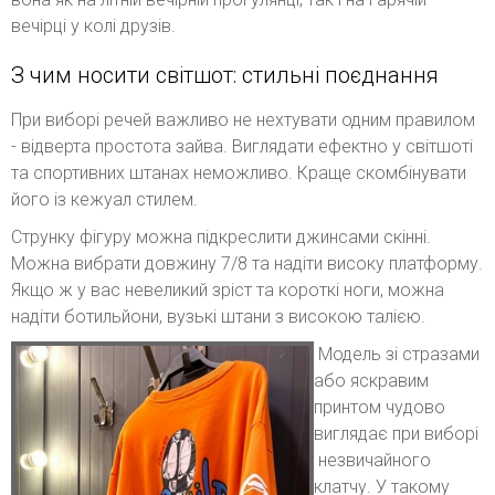
вечірці у колі друзів.
З чим носити світшот: стильні поєднання
При виборі речей важливо не нехтувати одним правилом
- відверта простота зайва. Виглядати ефектно у світшоті
та спортивних штанах неможливо. Краще скомбінувати
його із кежуал стилем.
Струнку фігуру можна підкреслити джинсами скінні.
Можна вибрати довжину 7/8 та надіти високу платформу.
Якщо ж у вас невеликий зріст та короткі ноги, можна
надіти ботильйони, вузькі штани з високою талією.
Модель зі стразами
або яскравим
принтом чудово
виглядає при виборі
незвичайного
клатчу. У такому