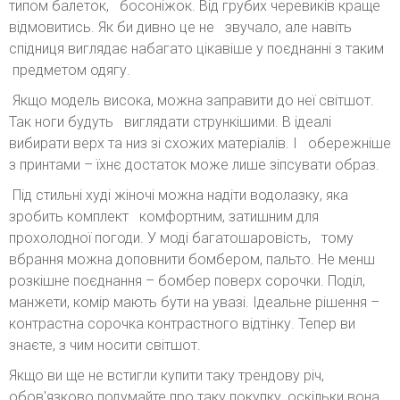
типом балеток, босоніжок. Від грубих черевиків краще
відмовитись. Як би дивно це не звучало, але навіть
спідниця виглядає набагато цікавіше у поєднанні з таким
предметом одягу.
Якщо модель висока, можна заправити до неї світшот.
Так ноги будуть виглядати стрункішими. В ідеалі
вибирати верх та низ зі схожих матеріалів. І обережніше
з принтами – їхнє достаток може лише зіпсувати образ.
Під стильні худі жіночі можна надіти водолазку, яка
зробить комплект комфортним, затишним для
прохолодної погоди. У моді багатошаровість, тому
вбрання можна доповнити бомбером, пальто. Не менш
розкішне поєднання – бомбер поверх сорочки. Поділ,
манжети, комір мають бути на увазі. Ідеальне рішення –
контрастна сорочка контрастного відтінку. Тепер ви
знаєте, з чим носити світшот.
Якщо ви ще не встигли купити таку трендову річ,
обов'язково подумайте про таку покупку, оскільки вона