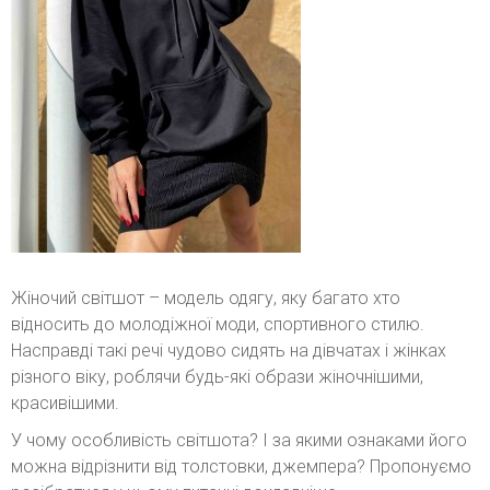
Жіночий світшот – модель одягу, яку багато хто
відносить до молодіжної моди, спортивного стилю.
Насправді такі речі чудово сидять на дівчатах і жінках
різного віку, роблячи будь-які образи жіночнішими,
красивішими.
У чому особливість світшота? І за якими ознаками його
можна відрізнити від толстовки, джемпера? Пропонуємо