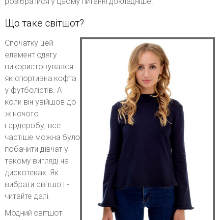
розібратися у цьому питанні докладніше.
Що таке світшот?
Спочатку цей
елемент одягу
використовувався
як спортивна кофта
у футболістів. А
коли він увійшов до
жіночого
гардеробу, все
частіше можна було
побачити дівчат у
такому вигляді на
дискотеках. Як
вибрати світшот -
читайте далі.
Модний світшот