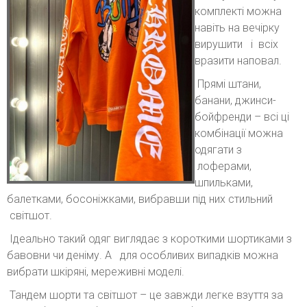
комплекті можна
навіть на вечірку
вирушити і всіх
вразити наповал.
Прямі штани,
банани, джинси-
бойфренди – всі ці
комбінації можна
одягати з
лоферами,
шпильками,
балетками, босоніжками, вибравши під них стильний
світшот.
Ідеально такий одяг виглядає з короткими шортиками з
бавовни чи деніму. А для особливих випадків можна
вибрати шкіряні, мереживні моделі.
Тандем шорти та світшот – це завжди легке взуття за