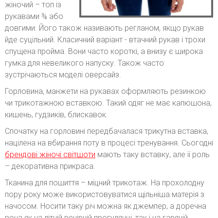
жіночий – топ із
рукавами ¾ або
довгими. Його також називають регланом, якщо рукав
йде суцільний. Класичний варіант - втачний рукав і трохи
спущена пройма. Вони часто короткі, а внизу є широка
гумка для невеликого напуску. Також часто
зустрічаються моделі оверсайз.
Горловина, манжети на рукавах оформляють резинкою
чи трикотажною вставкою. Такий одяг не має капюшона,
кишень, гудзиків, блискавок.
Спочатку на горловині передбачалася трикутна вставка,
націлена на вбирання поту в процесі тренування. Сьогодні
брендові жіночі світшоти
мають таку вставку, але її роль
– декоративна прикраса.
Тканина для пошиття – міцний трикотаж. На прохолодну
пору року може використовуватися щільніша матерія з
начосом. Носити таку річ можна як джемпер, а доречна
вона як на літній вечірній прогулянці, так і на гарячій