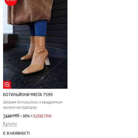
БОТИЛЬЙОНИ MIISTA 7599
Шкіряні ботильйони з квадратним
носком на підборах
—
7430 ГРН
30%
=
5200 ГРН
Купити
Є В НАЯВНОСТІ