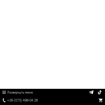
Развернуть меню
+38 (
0
7
3)
4
8
8
-0
4-
2
8